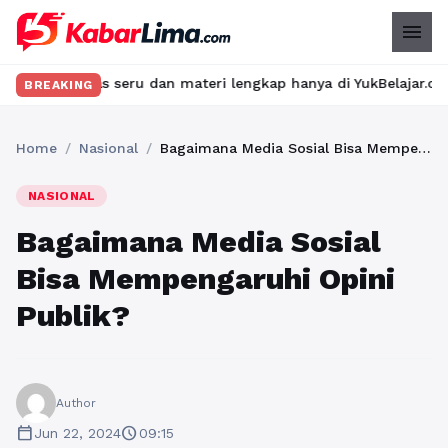
menu
kelas seru dan materi lengkap hanya di YukBelajar.com. Mulai la
BREAKING
Home
/
Nasional
/
Bagaimana Media Sosial Bisa Mempengaruhi Opini Publik?
NASIONAL
Bagaimana Media Sosial
Bisa Mempengaruhi Opini
Publik?
Author
calendar_today
schedule
Jun 22, 2024
09:15