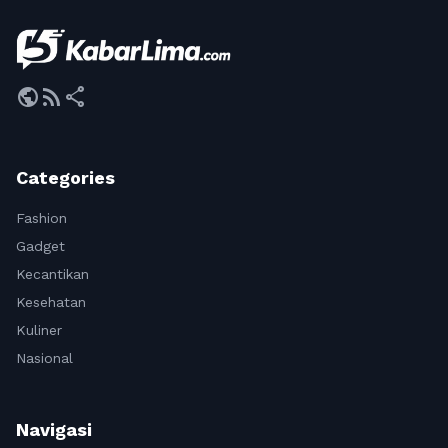
public
rss_feed
share
Categories
Fashion
Gadget
Kecantikan
Kesehatan
Kuliner
Nasional
Navigasi