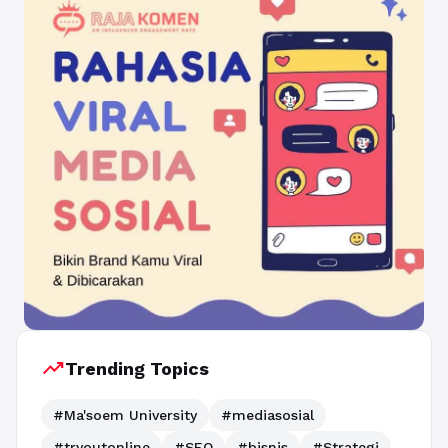
trending_up
Trending Topics
#Ma'soem University
#mediasosial
#tryoutonline
#SEO
#bisnis
#Strategi