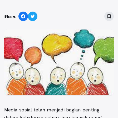
bookmark_border
Share:
Media sosial telah menjadi bagian penting
dalam kehidupan sehari-hari banyak orang.