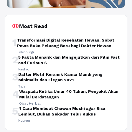
visibility
Most Read
1
Transformasi Digital Kesehatan Hewan, Sobat
Paws Buka Peluang Baru bagi Dokter Hewan
Teknologi
2
5 Fakta Menarik dan Mengejutkan dari Film Fast
and Furious 6
Fashion
3
Daftar Motif Keramik Kamar Mandi yang
Minimalis dan Elegan 2021
Tips
4
Waspada Ketika Umur 40 Tahun, Penyakit Akan
Mulai Berdatangan
Obat Herbal
5
4 Cara Membuat Chawan Mushi agar Bisa
Lembut, Bukan Sekadar Telur Kukus
Kuliner