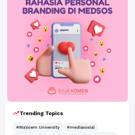
trending_up
Trending Topics
#Ma'soem University
#mediasosial