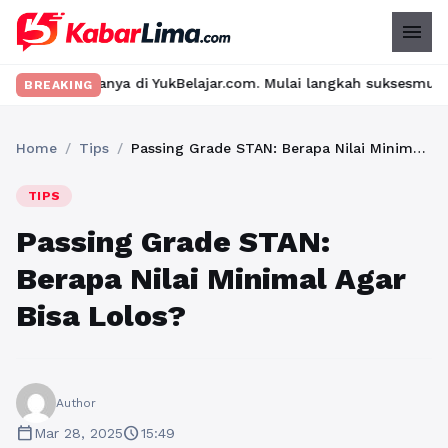
menu
ya di YukBelajar.com. Mulai langkah suksesmu hari ini! • Mau lu
BREAKING
Home
/
Tips
/
Passing Grade STAN: Berapa Nilai Minimal Agar Bisa Lolos?
TIPS
Passing Grade STAN:
Berapa Nilai Minimal Agar
Bisa Lolos?
Author
calendar_today
schedule
Mar 28, 2025
15:49