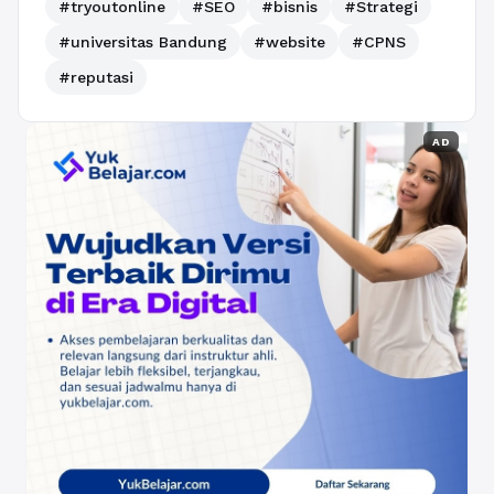
#tryoutonline
#SEO
#bisnis
#Strategi
#universitas Bandung
#website
#CPNS
#reputasi
AD