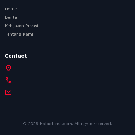
Home
Berita
Kebijakan Privasi
Tentang Kami
Contact
location_on
call
mail
© 2026 KabarLima.com. All rights reserved.