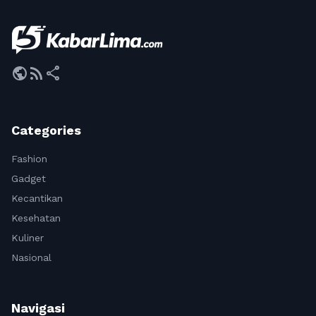
public
rss_feed
share
Categories
Fashion
Gadget
Kecantikan
Kesehatan
Kuliner
Nasional
Navigasi