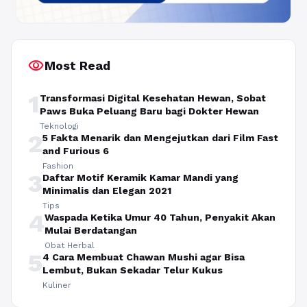
visibility
Most Read
1
Transformasi Digital Kesehatan Hewan, Sobat
Paws Buka Peluang Baru bagi Dokter Hewan
Teknologi
2
5 Fakta Menarik dan Mengejutkan dari Film Fast
and Furious 6
Fashion
3
Daftar Motif Keramik Kamar Mandi yang
Minimalis dan Elegan 2021
Tips
4
Waspada Ketika Umur 40 Tahun, Penyakit Akan
Mulai Berdatangan
Obat Herbal
5
4 Cara Membuat Chawan Mushi agar Bisa
Lembut, Bukan Sekadar Telur Kukus
Kuliner