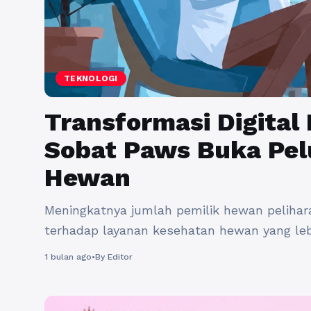
TEKNOLOGI
Transformasi Digital
Sobat Paws Buka Pel
Hewan
Meningkatnya jumlah pemilik hewan pelihar
terhadap layanan kesehatan hewan yang lebi
menunjukkan bahwa kesadaran masyarakat 
1 bulan ago
•
By Editor
peliharaan juga terus mengalami peningkatan
hewan masih menghadapi tantangan dalam 
praktik, ...
Baca Selengkapnya