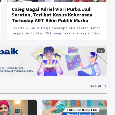
Caleg Gagal Adriel Viari Purba Jadi
Sorotan, Terlibat Kasus Kekerasan
Terhadap ART Bikin Publik Murka
Jakarta – Kasus tragis menimpa dua asisten rumah
tangga (ART) atau PRT yang nekat melompat dari
lantai 4 sebuah indekos di Bendungan Hilir, Tanah
Abang, Jakarta Pusat, kembali menghebohkan
publik karena fakta baru terungkap. Salah satu
AD
korban meninggal dunia, sementara yang lain
mengalami patah tulang. Adriel Viari Purba, seorang
pengacara sekaligus content creator yang juga ...
Baca Selengkapnya
arrow_forward
See All