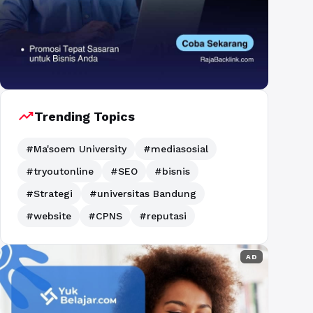
trending_up
Trending Topics
#Ma'soem University
#mediasosial
#tryoutonline
#SEO
#bisnis
#Strategi
#universitas Bandung
#website
#CPNS
#reputasi
AD