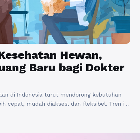
 Kesehatan Hewan,
uang Baru bagi Dokter
aan di Indonesia turut mendorong kebutuhan
h cepat, mudah diakses, dan fleksibel. Tren ini
terhadap pentingnya kesehatan hewan
 dari tahun ke tahun. Disisi lain, banyak dokter
menjangkau pasien baru, mengelola jadwal