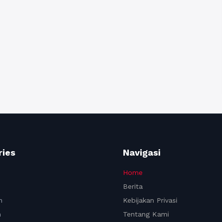
ries
Navigasi
Home
Berita
n
Kebijakan Privasi
n
Tentang Kami