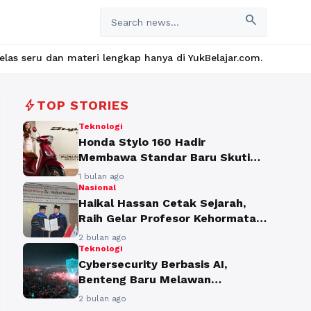
search
lengkap hanya di YukBelajar.com. Mulai langkah suksesmu hari ini
bolt
TOP STORIES
Teknologi
Honda Stylo 160 Hadir
Membawa Standar Baru Skutik
Bergaya Retro
1 bulan ago
Nasional
Haikal Hassan Cetak Sejarah,
Raih Gelar Profesor Kehormatan
dari Silla University
2 bulan ago
Teknologi
Cybersecurity Berbasis AI,
Benteng Baru Melawan
Ancaman Siber
2 bulan ago