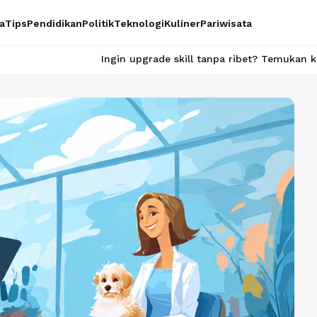
a
Tips
Pendidikan
Politik
Teknologi
Kuliner
Pariwisata
Ingin upgrade skill tanpa ribet? Temukan kelas seru dan materi 