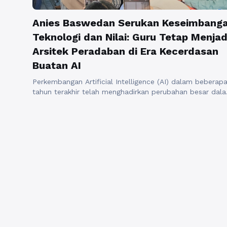
Anies Baswedan Serukan Keseimbang
Teknologi dan Nilai: Guru Tetap Menjad
Arsitek Peradaban di Era Kecerdasan
Buatan AI
Perkembangan Artificial Intelligence (AI) dalam beberap
tahun terakhir telah menghadirkan perubahan besar dal
dunia pendidikan global. Sistem pembelajaran yang
sebelumnya bergantung pada ruang kelas fisik kini
bertransformasi menjadi ekosistem digital yang lebih
cepat, fleksibel, dan berbasis data. Siswa dapat
mengakses pengetahuan dalam hitungan detik,
mempelajari materi melalui simulasi interaktif, hingga
belajar secara mandiri dengan bantuan ...
Baca
Selengkapnya