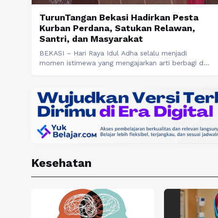
TurunTangan Bekasi Hadirkan Pesta
Kurban Perdana, Satukan Relawan,
Santri, dan Masyarakat
BEKASI – Hari Raya Idul Adha selalu menjadi
momen istimewa yang mengajarkan arti berbagi dan
kebersamaan. Berangkat dari semangat tersebut,
komunitas kerelawanan pemuda TurunTangan
Bekasi menyelenggarakan kegiatan sosial bertajuk
“Pesta Kurban” untuk pertama kalinya. Kegiatan
perdana ini dilaksanakan di Pondok Pesantren Fajar
Cendekia, Kota Bekasi, pada Rabu (27/05/26).
Mengangkat tema “Berbagi Kebaikan, Berbagi
Kebersamaan”, TurunTangan ...
Baca Selengkapnya
Kesehatan