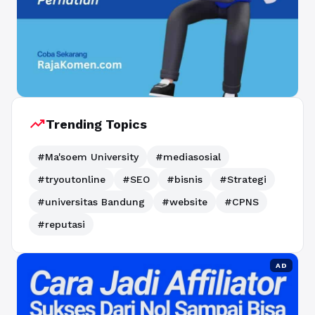
trending_up
Trending Topics
#Ma'soem University
#mediasosial
#tryoutonline
#SEO
#bisnis
#Strategi
#universitas Bandung
#website
#CPNS
#reputasi
AD