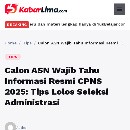
menu
s seru dan materi lengkap hanya di YukBelajar.com. Mulai langka
BREAKING
Home
/
Tips
/
Calon ASN Wajib Tahu Informasi Resmi CPNS 2025: Tips Lolos Seleksi Administrasi
TIPS
Calon ASN Wajib Tahu
Informasi Resmi CPNS
2025: Tips Lolos Seleksi
Administrasi
Author