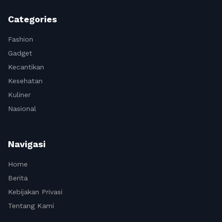
Categories
Fashion
Gadget
Kecantikan
Kesehatan
Kuliner
Nasional
Navigasi
Home
Berita
Kebijakan Privasi
Tentang Kami