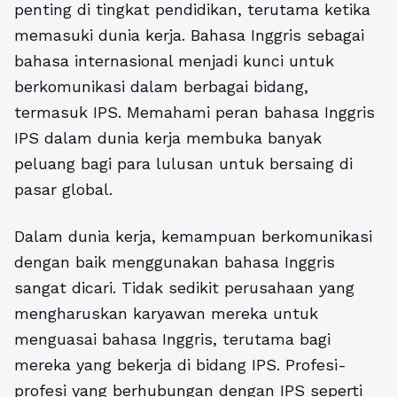
penting di tingkat pendidikan, terutama ketika
memasuki dunia kerja. Bahasa Inggris sebagai
bahasa internasional menjadi kunci untuk
berkomunikasi dalam berbagai bidang,
termasuk IPS. Memahami peran bahasa Inggris
IPS dalam dunia kerja membuka banyak
peluang bagi para lulusan untuk bersaing di
pasar global.
Dalam dunia kerja, kemampuan berkomunikasi
dengan baik menggunakan bahasa Inggris
sangat dicari. Tidak sedikit perusahaan yang
mengharuskan karyawan mereka untuk
menguasai bahasa Inggris, terutama bagi
mereka yang bekerja di bidang IPS. Profesi-
profesi yang berhubungan dengan IPS seperti