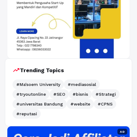
trending_up
Trending Topics
#Ma'soem University
#mediasosial
#tryoutonline
#SEO
#bisnis
#Strategi
#universitas Bandung
#website
#CPNS
#reputasi
AD