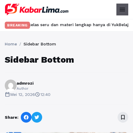
menu
 kelas seru dan materi lengkap hanya di YukBelajar.com. Mulai la
BREAKING
Home
/
Sidebar Bottom
Sidebar Bottom
admrozi
Author
calendar_today
schedule
Mei 12, 2026
12:40
bookmark_border
Share: