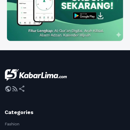
public
rss_feed
share
Categories
Fashion