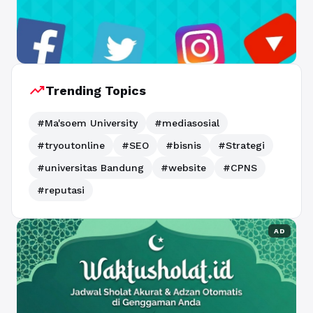
trending_up
Trending Topics
#Ma'soem University
#mediasosial
#tryoutonline
#SEO
#bisnis
#Strategi
#universitas Bandung
#website
#CPNS
#reputasi
AD