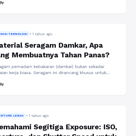
By
cin tunangan pun ikut bergeser. Tidak lagi sekedar berlian
ar atau desain mewah yang mencolok, pasangan masa
i justru mulai memilih desain yang simpel, elegan, dan
uh makna personal. Cincin tunangan kini ...
Baca
engkapnya
• 1 tahun ago
OVASI TEKNOLOGI
terial Seragam Damkar, Apa
ang Membuatnya Tahan Panas?
agam pemadam kebakaran (damkar) bukan sekadar
aian kerja biasa. Seragam ini dirancang khusus untuk
indungi petugas dari panas ekstrem, api, dan risiko
By
nnya saat bertugas. Berbeda dengan seragam profesi lain,
u pemadam kebakaran harus memenuhi standar
manan yang ketat agar dapat melindungi penggunanya
ara maksimal. Lalu, apa yang membuat seragam damkar
an panas? Semua itu ...
Baca Selengkapnya
• 1 tahun ago
ERTURE LENSA
mahami Segitiga Exposure: ISO,