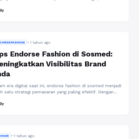
rim. Dengan gaya permainan progresif dan fokus pada
By
bangunan jangka panjang, Tim yang memiliki julukan
tan merah” ini mulai menyusun rencana besar yang
amakan Project 150 sebuah strategi ambisius yang
tujuan membawa MU kembali menjadi raja Premier
gue pada tahun ...
Baca Selengkapnya
• 1 tahun ago
DORSEFASHION
ps Endorse Fashion di Sosmed:
ningkatkan Visibilitas Brand
nda
am era digital saat ini, endorse fashion di sosmed menjadi
ah satu strategi pemasaran yang paling efektif. Dengan
a jangkau yang luas dan interaksi real-time, banyak brand
By
g memanfaatkan media sosial untuk meningkatkan
jualan dan brand awareness mereka. Oleh karena itu, ada
erapa tips endorse fashion di sosmed yang bisa Anda
apkan untuk memaksimalkan potensi ...
Baca
engkapnya
• 1 tahun ago
SHION