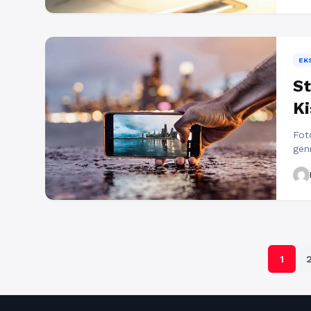
sal
bah
kar
Sel
EK
St
Ki
Fot
gen
Ber
leb
spo
ter
seo
ters
1