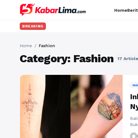
Home
Berit
BREAKING
Home
/
Fashion
Category: Fashion
17 Articl
INK
In
Ny
Bal
Buk
bud
yan