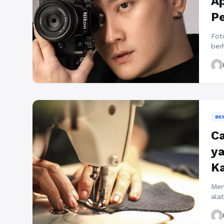
Ap
P
Fot
ber
fot
mem
adal
uta
(ke
Bac
BE
Ca
ya
Ka
Men
ala
ter
yan