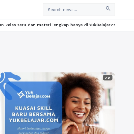
search
 lengkap hanya di YukBelajar.com. Mulai langkah suksesmu hari in
AD