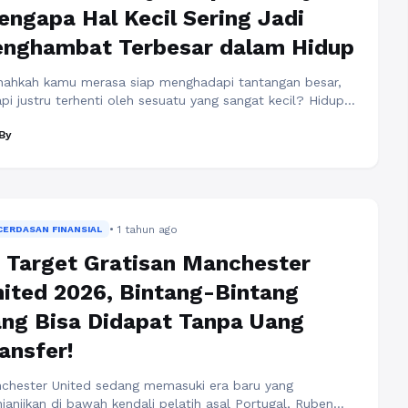
ngapa Hal Kecil Sering Jadi
enghambat Terbesar dalam Hidup
nahkah kamu merasa siap menghadapi tantangan besar,
api justru terhenti oleh sesuatu yang sangat kecil? Hidup
ang penuh ironi. Kita mempersiapkan diri untuk menabrak
By
bok tinggi, menyingkirkan batu besar, atau menghadapi
soalan berat dengan seluruh keberanian yang kita punya.
un anehnya, yang membuat kita benar-benar berhenti
anlah tembok atau batu itu melainkan “debu” kecil yang
aca Selengkapnya
• 1 tahun ago
CERDASAN FINANSIAL
 Target Gratisan Manchester
ited 2026, Bintang-Bintang
ng Bisa Didapat Tanpa Uang
ansfer!
chester United sedang memasuki era baru yang
janjikan di bawah kendali pelatih asal Portugal, Ruben