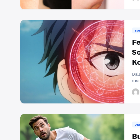
stu
per
leb
BUD
F
So
Ko
Dal
men
dul
man
yai
kha
den
DE
Bu