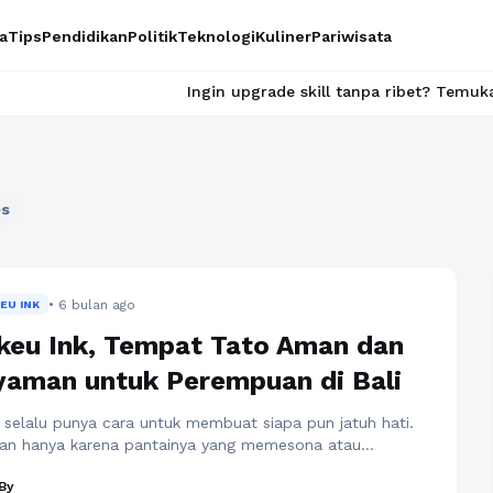
a
Tips
Pendidikan
Politik
Teknologi
Kuliner
Pariwisata
Ingin upgrade skill tanpa ribet? Temukan kelas seru dan materi
es
• 6 bulan ago
EU INK
keu Ink, Tempat Tato Aman dan
aman untuk Perempuan di Bali
i selalu punya cara untuk membuat siapa pun jatuh hati.
an hanya karena pantainya yang memesona atau
ayanya yang kuat, tetapi juga karena ruang-ruang kreatif
By
g terus berkembang di pulau ini. Salah satunya adalah