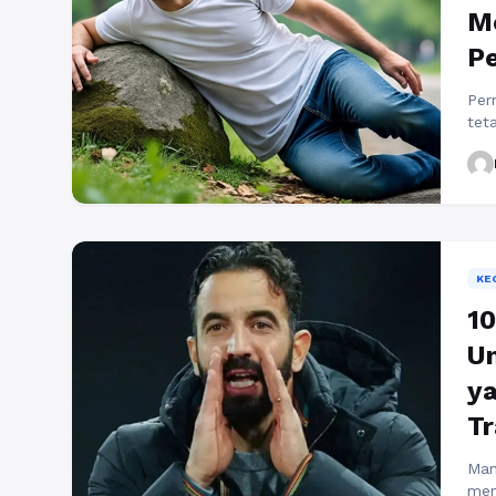
Me
P
Per
tet
kad
tem
per
Nam
buk
...
B
KE
10
Un
ya
Tr
Man
men