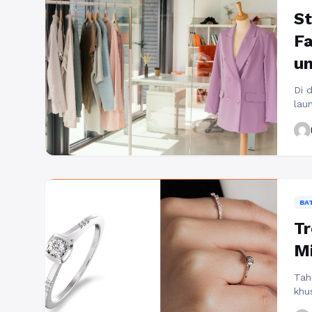
St
F
u
Di 
lau
unt
fas
yan
dip
mem
dim
BA
Tr
Mi
Tah
khu
men