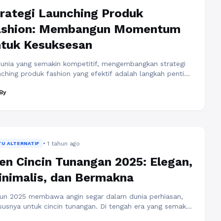
rategi Launching Produk
ashion: Membangun Momentum
ntuk Kesuksesan
dunia yang semakin kompetitif, mengembangkan strategi
nching produk fashion yang efektif adalah langkah penting
uk menarik perhatian konsumen. Peluncuran produk
By
hion yang sukses bukan hanya tergantung pada desain
g menarik, tetapi juga pada cara produk tersebut
erkenalkan kepada publik. Dalam proses ini, penting untuk
ahami berbagai taktik dan alat yang dapat
anfaatkan untuk memaksimalkan ...
Baca Selengkapnya
• 1 tahun ago
TU ALTERNATIF
en Cincin Tunangan 2025: Elegan,
nimalis, dan Bermakna
un 2025 membawa angin segar dalam dunia perhiasan,
susnya untuk cincin tunangan. Di tengah era yang semakin
gedepankan kepribadian dan makna emosional, tren