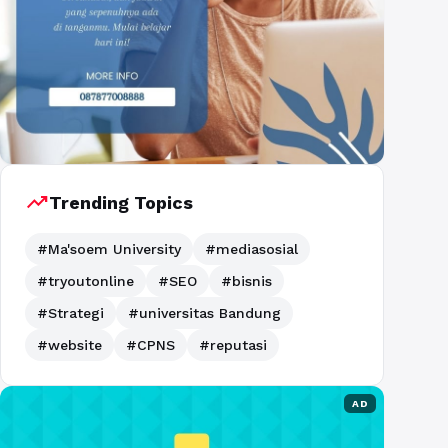
trending_up
Trending Topics
#Ma'soem University
#mediasosial
#tryoutonline
#SEO
#bisnis
#Strategi
#universitas Bandung
#website
#CPNS
#reputasi
AD