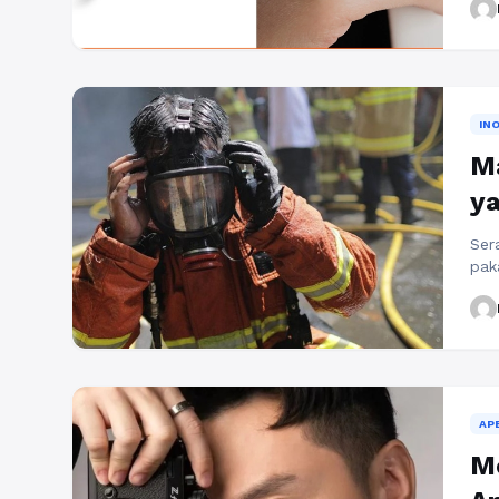
cin
bes
kin
pen
Sel
IN
Ma
y
Ser
pak
mel
lai
baj
kea
sec
tah
AP
Me