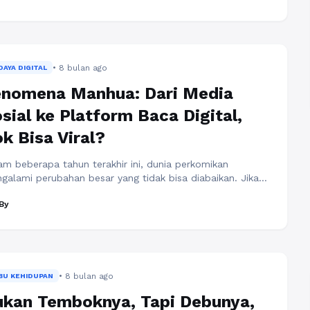
dio tato yang kini semakin diminati, terutama oleh
empuan yang ingin mengekspresikan diri dengan cara yang
ih personal. Di tengah banyaknya ...
Baca Selengkapnya
• 8 bulan ago
AYA DIGITAL
enomena Manhua: Dari Media
sial ke Platform Baca Digital,
k Bisa Viral?
am beberapa tahun terakhir ini, dunia perkomikan
galami perubahan besar yang tidak bisa diabaikan. Jika
u anak muda lebih akrab dengan manga Jepang atau
By
hwa Korea, kini ada bintang baru yang mencuri perhatian
tu manhua, komik asal Tiongkok yang tampil dengan ciri
s visual cerah, alur cepat, dan tema yang sangat dekat
gan kehidupan anak ...
Baca Selengkapnya
• 8 bulan ago
BU KEHIDUPAN
kan Temboknya, Tapi Debunya,