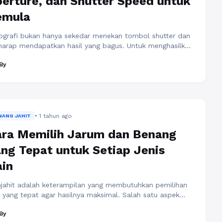
erture, dan Shutter Speed untuk
emula
ografi bukan hanya sekedar menekan tombol shutter dan
harap mendapatkan hasil yang bagus. Untuk menghasilkan
o yang menarik dan profesional, seorang fotografer perlu
By
ahami dasar-dasar teknik fotografi, salah satunya
ah segitiga exposure. Konsep ini terdiri dari tiga elemen
ma, yaitu ISO, aperture (bukaan lensa), dan shutter speed
cepatan rana). Ketiga elemen ini bekerja bersama untuk ...
a Selengkapnya
• 1 tahun ago
NANG JAHIT
ra Memilih Jarum dan Benang
ng Tepat untuk Setiap Jenis
in
jahit adalah keterampilan yang membutuhkan pemilihan
t yang tepat agar hasilnya maksimal. Salah satu aspek
penting dalam menjahit adalah memilih jarum dan benang
By
g sesuai dengan jenis kain yang digunakan. Pemilihan yang