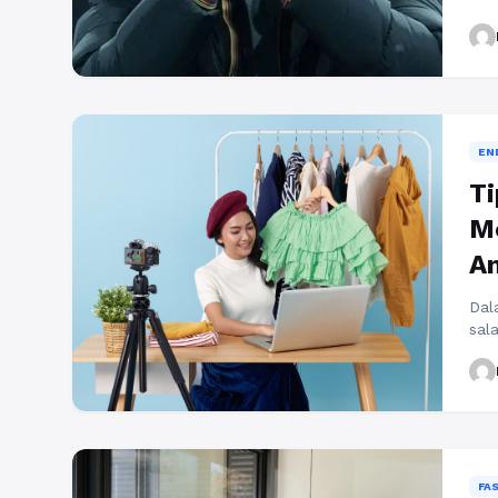
Amo
pem
“se
din
ber
Lea
EN
Ti
Me
A
Dal
sal
day
yan
pen
beb
ter
Sel
FA