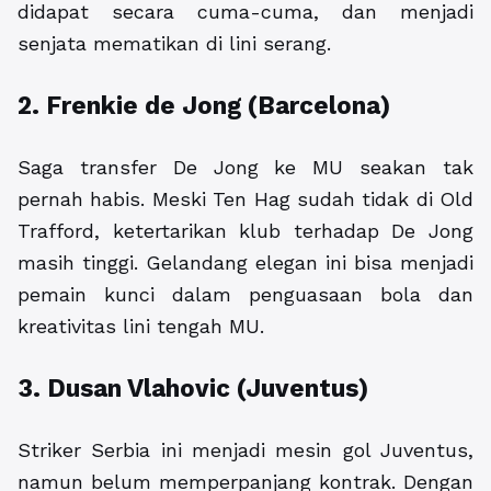
didapat secara cuma-cuma, dan menjadi
senjata mematikan di lini serang.
2. Frenkie de Jong (Barcelona)
Saga transfer De Jong ke MU seakan tak
pernah habis. Meski Ten Hag sudah tidak di Old
Trafford, ketertarikan klub terhadap De Jong
masih tinggi. Gelandang elegan ini bisa menjadi
pemain kunci dalam penguasaan bola dan
kreativitas lini tengah MU.
3. Dusan Vlahovic (Juventus)
Striker Serbia ini menjadi mesin gol Juventus,
namun belum memperpanjang kontrak. Dengan