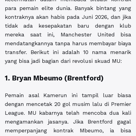
para pemain elite dunia. Banyak bintang yang
kontraknya akan habis pada Juni 2026, dan jika
tidak ada kesepakatan baru dengan klub
mereka saat ini, Manchester United bisa
mendatangkannya tanpa harus membayar biaya
transfer. Berikut ini adalah 10 nama menarik
yang bisa jadi bagian dari revolusi skuad MU:
1. Bryan Mbeumo (Brentford)
Pemain asal Kamerun ini tampil luar biasa
dengan mencetak 20 gol musim lalu di Premier
League. MU kabarnya telah mencoba dua kali
mengamankan jasanya. Jika Brentford gagal
memperpanjang kontrak Mbeumo, ia bisa