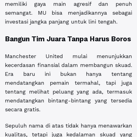
memiliki gaya main agresif dan penuh
semangat. MU bisa menjadikannya sebagai
investasi jangka panjang untuk lini tengah.
Bangun Tim Juara Tanpa Harus Boros
Manchester United mulai menunjukkan
kecerdasan finansial dalam membangun skuad.
Era baru ini bukan hanya tentang
mendatangkan pemain termahal, tapi juga
tentang melihat peluang yang ada, termasuk
mendatangkan bintang-bintang yang tersedia
secara gratis.
Sepuluh nama di atas tidak hanya menawarkan
kualitas, tetapi juga kedalaman skuad yang