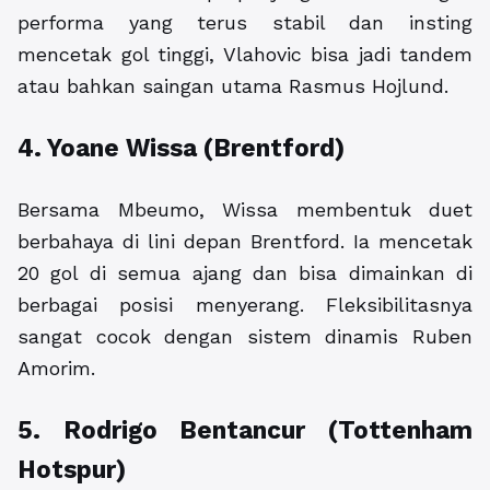
performa yang terus stabil dan insting
mencetak gol tinggi, Vlahovic bisa jadi tandem
atau bahkan saingan utama Rasmus Hojlund.
4. Yoane Wissa (Brentford)
Bersama Mbeumo, Wissa membentuk duet
berbahaya di lini depan Brentford. Ia mencetak
20 gol di semua ajang dan bisa dimainkan di
berbagai posisi menyerang. Fleksibilitasnya
sangat cocok dengan sistem dinamis Ruben
Amorim.
5. Rodrigo Bentancur (Tottenham
Hotspur)