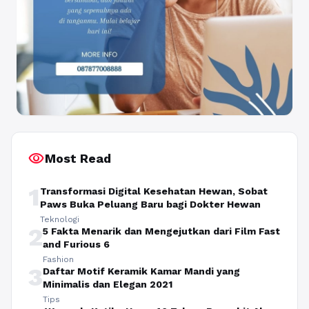
visibility
Most Read
1
Transformasi Digital Kesehatan Hewan, Sobat
Paws Buka Peluang Baru bagi Dokter Hewan
Teknologi
2
5 Fakta Menarik dan Mengejutkan dari Film Fast
and Furious 6
Fashion
3
Daftar Motif Keramik Kamar Mandi yang
Minimalis dan Elegan 2021
Tips