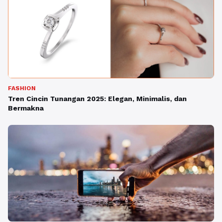
FASHION
Tren Cincin Tunangan 2025: Elegan, Minimalis, dan
Bermakna