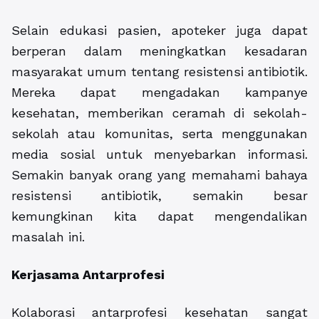
Selain edukasi pasien, apoteker juga dapat
berperan dalam meningkatkan kesadaran
masyarakat umum tentang resistensi antibiotik.
Mereka dapat mengadakan kampanye
kesehatan, memberikan ceramah di sekolah-
sekolah atau komunitas, serta menggunakan
media sosial untuk menyebarkan informasi.
Semakin banyak orang yang memahami bahaya
resistensi antibiotik, semakin besar
kemungkinan kita dapat mengendalikan
masalah ini.
Kerjasama Antarprofesi
Kolaborasi antarprofesi kesehatan sangat