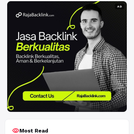
AD
visibility
Most Read