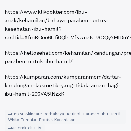
https://www.klikdokter.com/ibu-
anak/kehamilan/bahaya-paraben-untuk-
kesehatan-ibu-hamil?
srsltid=AfmBOoo6Ufi0QlCVfkwuaKU8CQyYMIDuY
https://hellosehat.com/kehamilan/kandungan/pr
paraben-untuk-ibu-hamil/
https://kumparan.com/kumparanmom/daftar-
kandungan-kosmetik-yang-tidak-aman-bagi-
ibu-hamil-206VA5lNzxK
#BPOM. Skincare Berbahaya. Retinol. Paraben. Ibu Hamil.
White Tomato. Produk Kecantikan
#Malpraktek Etis