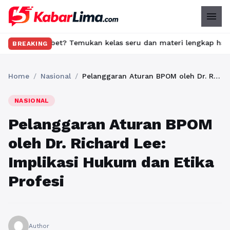
menu
mukan kelas seru dan materi lengkap hanya di YukBelajar.com. Mu
BREAKING
Home
/
Nasional
/
Pelanggaran Aturan BPOM oleh Dr. Richard Lee: Implikasi Hukum dan Etika Profesi
NASIONAL
Pelanggaran Aturan BPOM
oleh Dr. Richard Lee:
Implikasi Hukum dan Etika
Profesi
Author