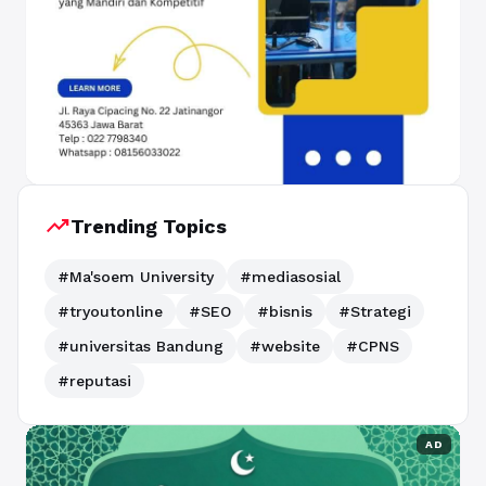
trending_up
Trending Topics
#Ma'soem University
#mediasosial
#tryoutonline
#SEO
#bisnis
#Strategi
#universitas Bandung
#website
#CPNS
#reputasi
AD