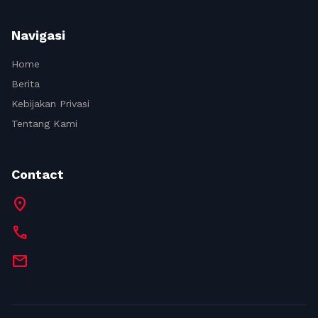
Navigasi
Home
Berita
Kebijakan Privasi
Tentang Kami
Contact
location_on
call
mail