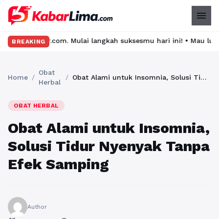
menu
om. Mulai langkah suksesmu hari ini! • Mau lulus? Latih dirimu d
BREAKING
Obat
Home
/
/
Obat Alami untuk Insomnia, Solusi Tidur Nyenyak Tanpa Efek Samping
Herbal
OBAT HERBAL
Obat Alami untuk Insomnia,
Solusi Tidur Nyenyak Tanpa
Efek Samping
Author