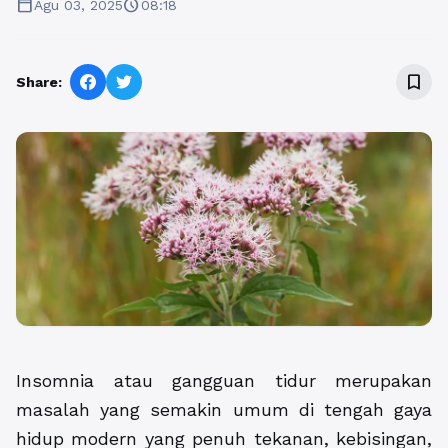
calendar_today
schedule
Agu 03, 2025
08:18
bookmark_border
Share:
Insomnia atau gangguan tidur merupakan
masalah yang semakin umum di tengah gaya
hidup modern yang penuh tekanan, kebisingan,