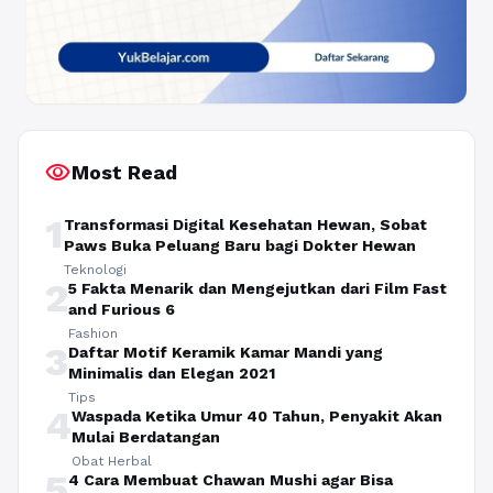
visibility
Most Read
1
Transformasi Digital Kesehatan Hewan, Sobat
Paws Buka Peluang Baru bagi Dokter Hewan
Teknologi
2
5 Fakta Menarik dan Mengejutkan dari Film Fast
and Furious 6
Fashion
3
Daftar Motif Keramik Kamar Mandi yang
Minimalis dan Elegan 2021
Tips
4
Waspada Ketika Umur 40 Tahun, Penyakit Akan
Mulai Berdatangan
Obat Herbal
5
4 Cara Membuat Chawan Mushi agar Bisa