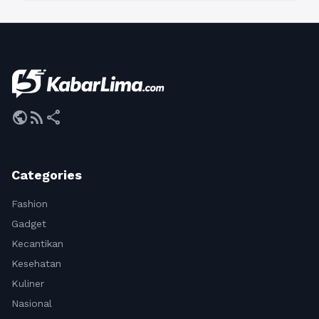
public
rss_feed
share
Categories
Fashion
Gadget
Kecantikan
Kesehatan
Kuliner
Nasional