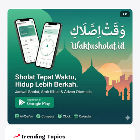
AD
trending_up
Trending Topics