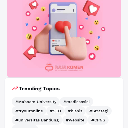
trending_up
Trending Topics
#Ma'soem University
#mediasosial
#tryoutonline
#SEO
#bisnis
#Strategi
#universitas Bandung
#website
#CPNS