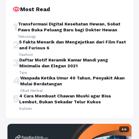
visibility
Most Read
1
Transformasi Digital Kesehatan Hewan, Sobat
Paws Buka Peluang Baru bagi Dokter Hewan
Teknologi
2
5 Fakta Menarik dan Mengejutkan dari Film Fast
and Furious 6
Fashion
3
Daftar Motif Keramik Kamar Mandi yang
Minimalis dan Elegan 2021
Tips
4
Waspada Ketika Umur 40 Tahun, Penyakit Akan
Mulai Berdatangan
Obat Herbal
5
4 Cara Membuat Chawan Mushi agar Bisa
Lembut, Bukan Sekadar Telur Kukus
Kuliner
AD