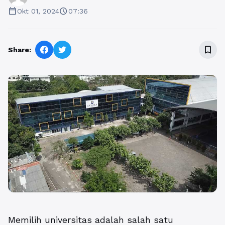
calendar_today
schedule
Okt 01, 2024
07:36
bookmark_border
Share:
Memilih universitas adalah salah satu