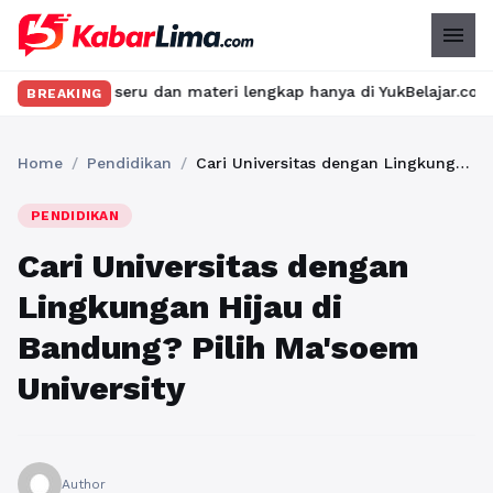
menu
 seru dan materi lengkap hanya di YukBelajar.com. Mulai langkah
BREAKING
Home
/
Pendidikan
/
Cari Universitas dengan Lingkungan Hijau di Bandung? Pilih Ma'soem University
PENDIDIKAN
Cari Universitas dengan
Lingkungan Hijau di
Bandung? Pilih Ma'soem
University
Author