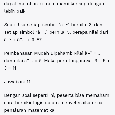
dapat membantu memahami konsep dengan
lebih baik:
Soal: Jika setiap simbol “â–²” bernilai 3, dan
setiap simbol “â˜…” bernilai 5, berapa nilai dari
â–² + â˜… + â–²?
Pembahasan Mudah Dipahami: Nilai â–² = 3,
dan nilai â˜… = 5. Maka perhitungannya: 3 + 5 +
3 = 11
Jawaban: 11
Dengan soal seperti ini, peserta bisa memahami
cara berpikir logis dalam menyelesaikan soal
penalaran matematika.