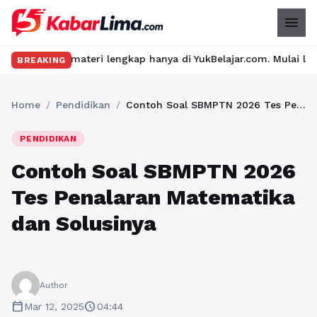
menu
materi lengkap hanya di YukBelajar.com. Mulai langkah suksesmu 
BREAKING
Home
/
Pendidikan
/
Contoh Soal SBMPTN 2026 Tes Penalaran Matematika dan Solusinya
PENDIDIKAN
Contoh Soal SBMPTN 2026
Tes Penalaran Matematika
dan Solusinya
Author
calendar_today
schedule
Mar 12, 2025
04:44