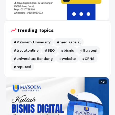
trending_up
Trending Topics
#Ma'soem University
#mediasosial
#tryoutonline
#SEO
#bisnis
#Strategi
#universitas Bandung
#website
#CPNS
#reputasi
AD