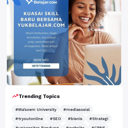
trending_up
Trending Topics
#Ma'soem University
#mediasosial
#tryoutonline
#SEO
#bisnis
#Strategi
#universitas Bandung
#website
#CPNS