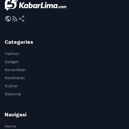
public
rss_feed
share
Categories
Fashion
Gadget
Kecantikan
Kesehatan
Kuliner
Nasional
Navigasi
Home