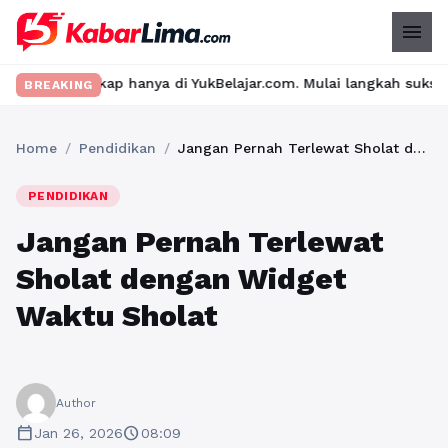
menu
p hanya di YukBelajar.com. Mulai langkah suksesmu hari ini! • M
BREAKING
Home
/
Pendidikan
/
Jangan Pernah Terlewat Sholat dengan Widget Waktu Sholat
PENDIDIKAN
Jangan Pernah Terlewat
Sholat dengan Widget
Waktu Sholat
Author
calendar_today
schedule
Jan 26, 2026
08:09