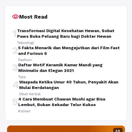
visibility
Most Read
1
Transformasi Digital Kesehatan Hewan, Sobat
Paws Buka Peluang Baru bagi Dokter Hewan
Teknologi
2
5 Fakta Menarik dan Mengejutkan dari Film Fast
and Furious 6
Fashion
3
Daftar Motif Keramik Kamar Mandi yang
Minimalis dan Elegan 2021
Tips
4
Waspada Ketika Umur 40 Tahun, Penyakit Akan
Mulai Berdatangan
Obat Herbal
5
4 Cara Membuat Chawan Mushi agar Bisa
Lembut, Bukan Sekadar Telur Kukus
Kuliner
AD