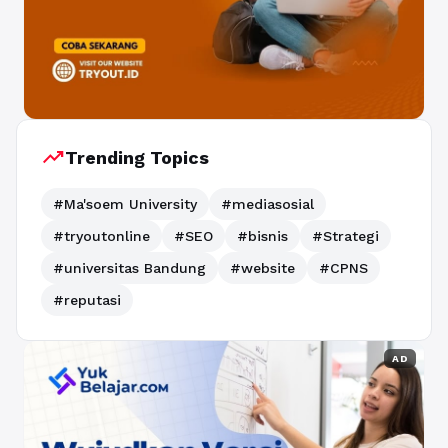
trending_up
Trending Topics
#Ma'soem University
#mediasosial
#tryoutonline
#SEO
#bisnis
#Strategi
#universitas Bandung
#website
#CPNS
#reputasi
AD