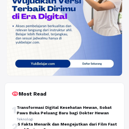
visibility
Most Read
1
Transformasi Digital Kesehatan Hewan, Sobat
Paws Buka Peluang Baru bagi Dokter Hewan
Teknologi
2
5 Fakta Menarik dan Mengejutkan dari Film Fast