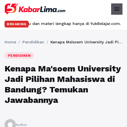
menu
 dan materi lengkap hanya di YukBelajar.com. Mulai langkah suks
BREAKING
Home
/
Pendidikan
/
Kenapa Ma'soem University Jadi Pilihan Mahasiswa di Bandung? Temukan Jawabannya
PENDIDIKAN
Kenapa Ma'soem University
Jadi Pilihan Mahasiswa di
Bandung? Temukan
Jawabannya
Author