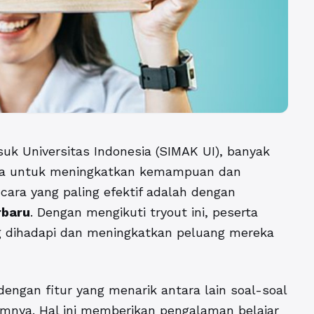
suk Universitas Indonesia (SIMAK UI), banyak
ara untuk meningkatkan kemampuan dan
cara yang paling efektif adalah dengan
rbaru
. Dengan mengikuti tryout ini, peserta
 dihadapi dan meningkatkan peluang mereka
dengan fitur yang menarik antara lain soal-soal
lumnya. Hal ini memberikan pengalaman belajar