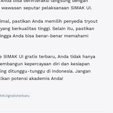
Anda bisa berinteraksi langsung dengan
ah wawasan seputar pelaksanaan SIMAK UI.
al, pastikan Anda memilih penyedia tryout
ng berkualitas tinggi. Selain itu, pastikan
hingga Anda bisa benar-benar memahami
e SIMAK UI gratis terbaru, Anda tidak hanya
membangun kepercayaan diri dan kesiapan
ing ditunggu-tunggu di Indonesia. Jangan
lkan potensi akademis Anda!
AKUIgratisterbaru