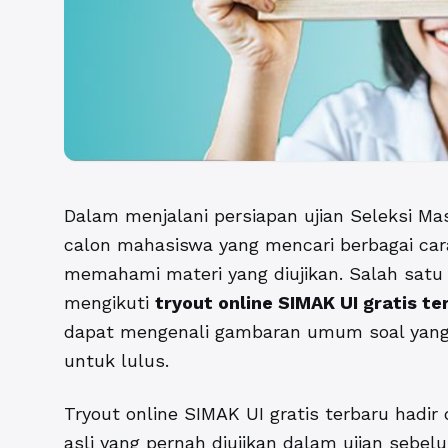
Dalam menjalani persiapan ujian Seleksi Ma
calon mahasiswa yang mencari berbagai c
memahami materi yang diujikan. Salah satu 
mengikuti
tryout online SIMAK UI gratis te
dapat mengenali gambaran umum soal yang
untuk lulus.
Tryout online SIMAK UI gratis terbaru hadir 
asli yang pernah diujikan dalam ujian sebe