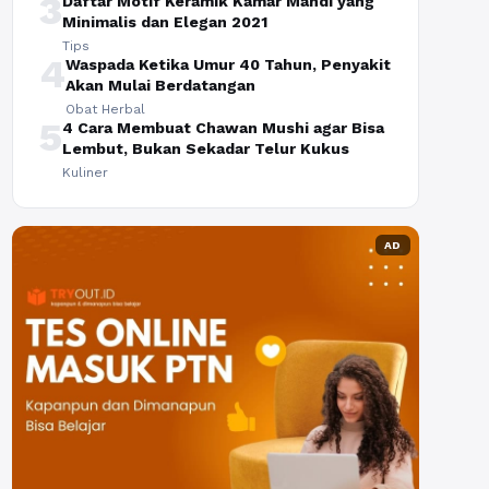
3
Daftar Motif Keramik Kamar Mandi yang
Minimalis dan Elegan 2021
Tips
4
Waspada Ketika Umur 40 Tahun, Penyakit
Akan Mulai Berdatangan
Obat Herbal
5
4 Cara Membuat Chawan Mushi agar Bisa
Lembut, Bukan Sekadar Telur Kukus
Kuliner
AD