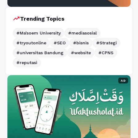
trending_up
Trending Topics
#Ma'soem University
#mediasosial
#tryoutonline
#SEO
#bisnis
#Strategi
#universitas Bandung
#website
#CPNS
#reputasi
AD