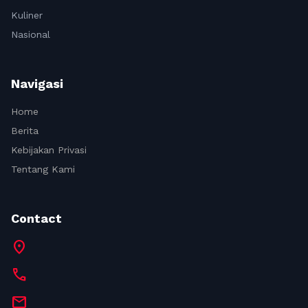
Kuliner
Nasional
Navigasi
Home
Berita
Kebijakan Privasi
Tentang Kami
Contact
location_on
call
mail