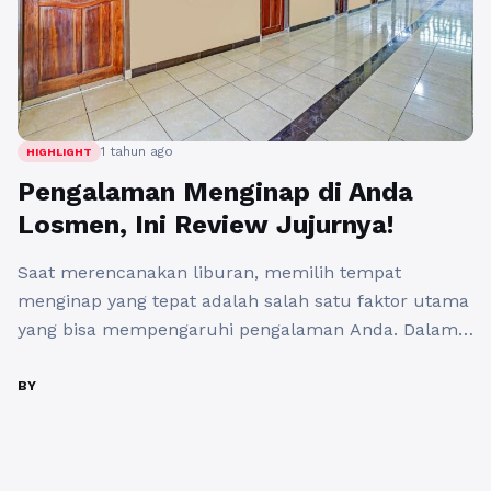
1 tahun ago
HIGHLIGHT
Pengalaman Menginap di Anda
Losmen, Ini Review Jujurnya!
Saat merencanakan liburan, memilih tempat
menginap yang tepat adalah salah satu faktor utama
yang bisa mempengaruhi pengalaman Anda. Dalam
kesempatan ini, saya berkesempatan untuk
menginap di Anda Losmen, sebuah penginapan yang
BY
terletak di kawasan yang strategis dan terkenal di
tengah kota. Pengalaman saya selama menginap di
losmen ini cukup menarik, dan saya ingin berbagi