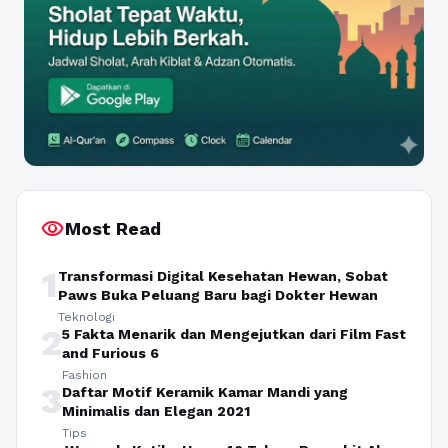
visibility
Most Read
1
Transformasi Digital Kesehatan Hewan, Sobat
Paws Buka Peluang Baru bagi Dokter Hewan
Teknologi
2
5 Fakta Menarik dan Mengejutkan dari Film Fast
and Furious 6
Fashion
3
Daftar Motif Keramik Kamar Mandi yang
Minimalis dan Elegan 2021
Tips