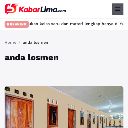
menu
et? Temukan kelas seru dan materi lengkap hanya di YukBelajar.c
BREAKING
Home
/
anda losmen
anda losmen