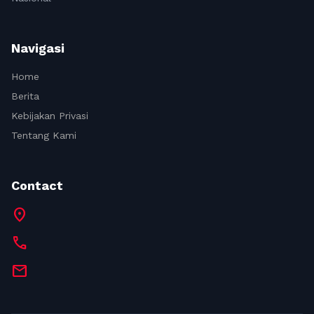
Navigasi
Home
Berita
Kebijakan Privasi
Tentang Kami
Contact
location_on
call
mail