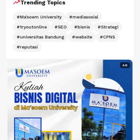
trending_up
Trending Topics
#Ma'soem University
#mediasosial
#tryoutonline
#SEO
#bisnis
#Strategi
#universitas Bandung
#website
#CPNS
#reputasi
AD