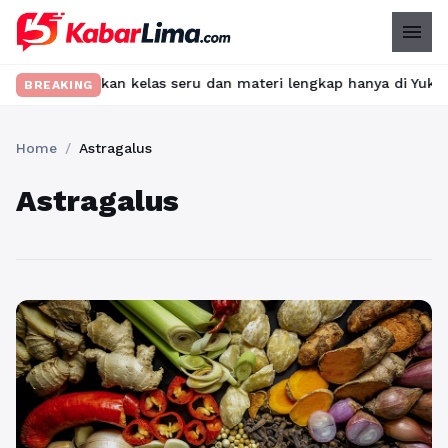
menu
t? Temukan kelas seru dan materi lengkap hanya di YukBelajar.com
BREAKING
Home
/
Astragalus
Astragalus