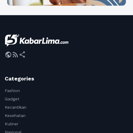
public
rss_feed
share
Categories
Fashion
Gadget
Kecantikan
Kesehatan
Kuliner
Nasional