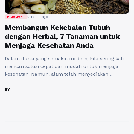
2 tahun ago
HIGHLIGHT
Membangun Kekebalan Tubuh
dengan Herbal, 7 Tanaman untuk
Menjaga Kesehatan Anda
Dalam dunia yang semakin modern, kita sering kali
mencari solusi cepat dan mudah untuk menjaga
kesehatan. Namun, alam telah menyediakan
berbagai tanaman herbal yang memiliki manfaat luar
biasa bagi tubuh kita. Tanaman-tanaman ini tidak
BY
hanya membantu dalam mengatasi berbagai
penyakit tetapi juga meningkatkan kekebalan tubuh
secara alami. Berikut adalah tujuh tanaman herbal
yang dapat membantu ...
Baca Selengkapnya