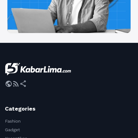
public
rss_feed
share
Categories
Fashion
Gadget