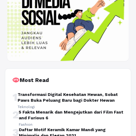
visibility
Most Read
1
Transformasi Digital Kesehatan Hewan, Sobat
Paws Buka Peluang Baru bagi Dokter Hewan
Teknologi
2
5 Fakta Menarik dan Mengejutkan dari Film Fast
and Furious 6
Fashion
3
Daftar Motif Keramik Kamar Mandi yang
Minimalis dan Elegan 2021