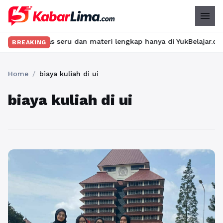
menu
an kelas seru dan materi lengkap hanya di YukBelajar.com. Mulai 
BREAKING
Home
/
biaya kuliah di ui
biaya kuliah di ui