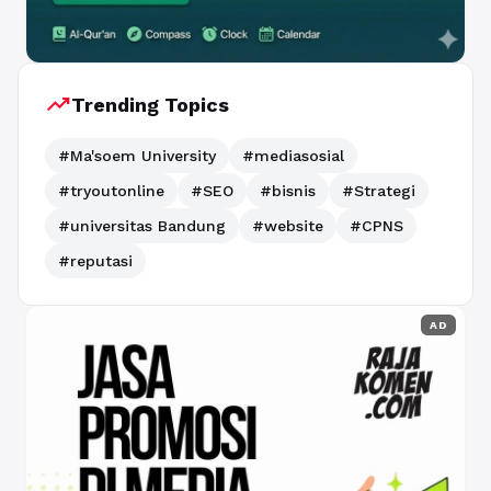
trending_up
Trending Topics
#Ma'soem University
#mediasosial
#tryoutonline
#SEO
#bisnis
#Strategi
#universitas Bandung
#website
#CPNS
#reputasi
AD