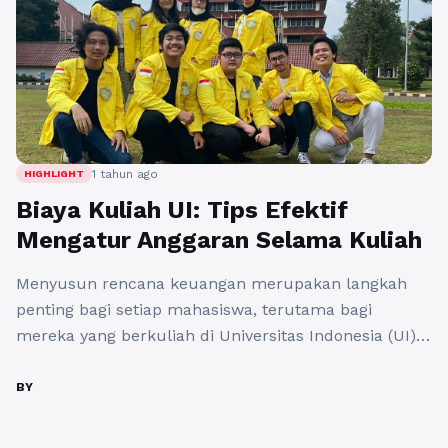
1 tahun ago
HIGHLIGHT
Biaya Kuliah UI: Tips Efektif
Mengatur Anggaran Selama Kuliah
Menyusun rencana keuangan merupakan langkah
penting bagi setiap mahasiswa, terutama bagi
mereka yang berkuliah di Universitas Indonesia (UI).
Biaya kuliah di UI tidak hanya mencakup pendidikan
itu sendiri, tetapi juga berbagai pengeluaran lain
BY
yang perlu diperhatikan. Dalam artikel ini, kita akan
membahas secara detail mengenai biaya kuliah UI