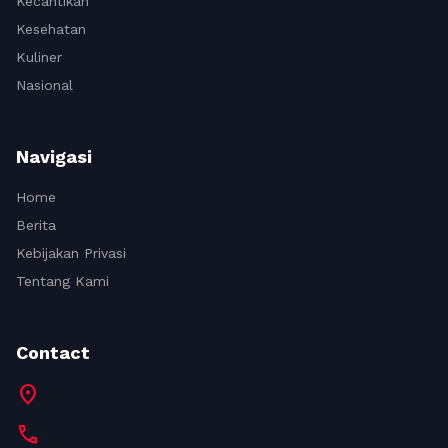
Kecantikan
Kesehatan
Kuliner
Nasional
Navigasi
Home
Berita
Kebijakan Privasi
Tentang Kami
Contact
location_on
call