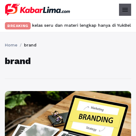
menu
mukan kelas seru dan materi lengkap hanya di YukBelajar.com. Mu
BREAKING
Home
/
brand
brand