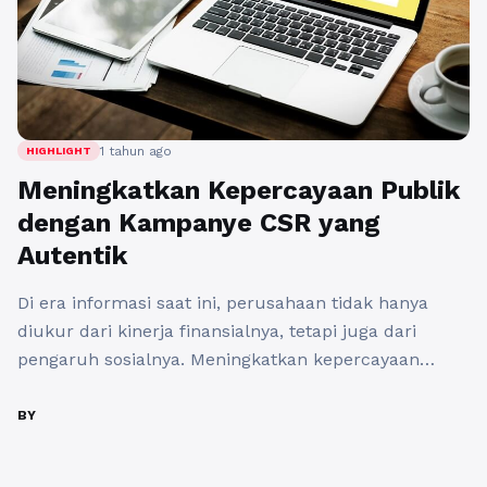
1 tahun ago
HIGHLIGHT
Meningkatkan Kepercayaan Publik
dengan Kampanye CSR yang
Autentik
Di era informasi saat ini, perusahaan tidak hanya
diukur dari kinerja finansialnya, tetapi juga dari
pengaruh sosialnya. Meningkatkan kepercayaan
publik menjadi tantangan yang harus dihadapi oleh
setiap brand yang ingin tetap relevan. Salah satu
BY
cara yang efektif untuk mencapai hal ini adalah
melalui kampanye Corporate Social Responsibility