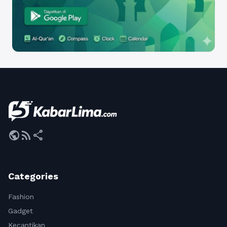
public
rss_feed
share
Categories
Fashion
Gadget
Kecantikan