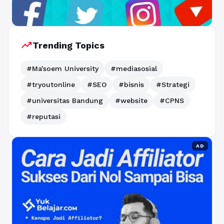
trending_up
Trending Topics
#Ma'soem University
#mediasosial
#tryoutonline
#SEO
#bisnis
#Strategi
#universitas Bandung
#website
#CPNS
#reputasi
AD