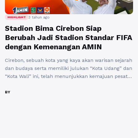
3 tahun ago
HIGHLIGHT
Stadion Bima Cirebon Siap
Berubah Jadi Stadion Standar FIFA
dengan Kemenangan AMIN
Cirebon, sebuah kota yang kaya akan warisan sejarah
dan budaya serta memiliki julukan “Kota Udang” dan
“Kota Wali” ini, telah menunjukkan kemajuan pesat
dalam beberapa dekade terakhir. Dengan
pertumbuhan ekonomi yang stabil, banyak yang
BY
mulai membayangkan masa depannya sebagai
sebuah kota metropolitan yang berkilauan seperti
Jakarta. Salah satu langkah yang dapat mengubah
citra Cirebon adalah ...
Baca Selengkapnya