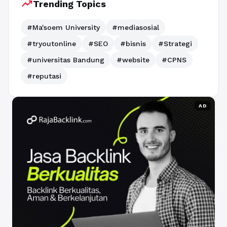
trending_up
Trending Topics
#Ma'soem University
#mediasosial
#tryoutonline
#SEO
#bisnis
#Strategi
#universitas Bandung
#website
#CPNS
#reputasi
AD