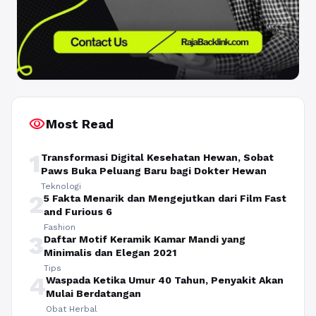
visibility
Most Read
1
Transformasi Digital Kesehatan Hewan, Sobat
Paws Buka Peluang Baru bagi Dokter Hewan
Teknologi
2
5 Fakta Menarik dan Mengejutkan dari Film Fast
and Furious 6
Fashion
3
Daftar Motif Keramik Kamar Mandi yang
Minimalis dan Elegan 2021
Tips
4
Waspada Ketika Umur 40 Tahun, Penyakit Akan
Mulai Berdatangan
Obat Herbal