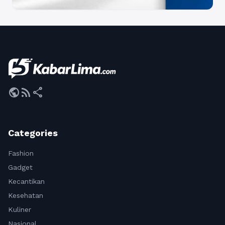
public
rss_feed
share
Categories
Fashion
Gadget
Kecantikan
Kesehatan
Kuliner
Nasional