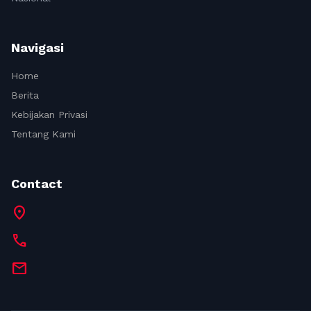
Navigasi
Home
Berita
Kebijakan Privasi
Tentang Kami
Contact
location_on
call
mail