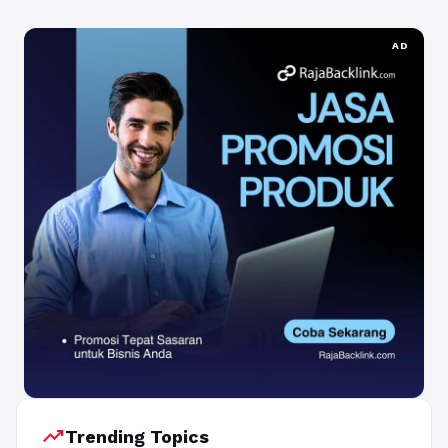
AD
trending_up
Trending Topics