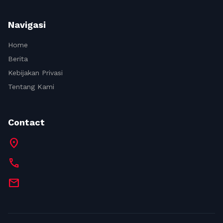
Navigasi
Home
Berita
Kebijakan Privasi
Tentang Kami
Contact
location_on
call
mail