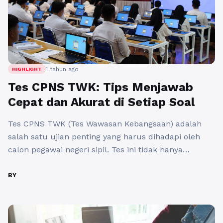
1 tahun ago
HIGHLIGHT
Tes CPNS TWK: Tips Menjawab
Cepat dan Akurat di Setiap Soal
Tes CPNS TWK (Tes Wawasan Kebangsaan) adalah
salah satu ujian penting yang harus dihadapi oleh
calon pegawai negeri sipil. Tes ini tidak hanya
menguji pengetahuan peserta tentang Pancasila,
UUD 1945, Bhinneka Tunggal Ika, dan NKRI, tetapi
BY
juga kemampuan berpikir kritis dan analitis. Berikut
adalah beberapa tips untuk menjawab dengan cepat
dan akurat di setiap soal ...
Baca Selengkapnya