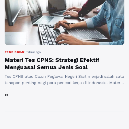
PENDIDIKAN
1 tahun ago
Materi Tes CPNS: Strategi Efektif
Menguasai Semua Jenis Soal
Tes CPNS atau Calon Pegawai Negeri Sipil menjadi salah satu
tahapan penting bagi para pencari kerja di Indonesia. Materi
tes CPNS dirancang untuk mengukur kemampuan, potensi,
serta pengetahuan calon peserta dalam berbagai aspek.
BY
Dalam artikel ini, kami akan membahas strategi efektif untuk
menguasai semua jenis soal yang ada dalam materi CPNS.
Materi tes CPNS biasanya ...
Baca Selengkapnya