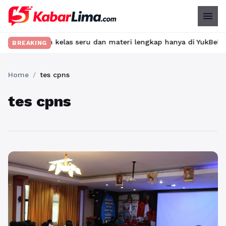
menu
emukan kelas seru dan materi lengkap hanya di YukBelajar.com. Mu
BREAKING
Home
/
tes cpns
tes cpns