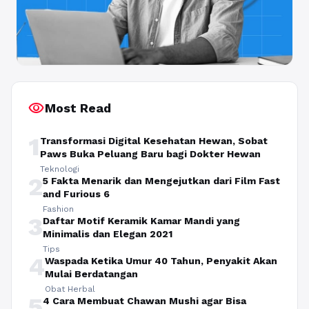
visibility
Most Read
1
Transformasi Digital Kesehatan Hewan, Sobat
Paws Buka Peluang Baru bagi Dokter Hewan
Teknologi
2
5 Fakta Menarik dan Mengejutkan dari Film Fast
and Furious 6
Fashion
3
Daftar Motif Keramik Kamar Mandi yang
Minimalis dan Elegan 2021
Tips
4
Waspada Ketika Umur 40 Tahun, Penyakit Akan
Mulai Berdatangan
Obat Herbal
5
4 Cara Membuat Chawan Mushi agar Bisa