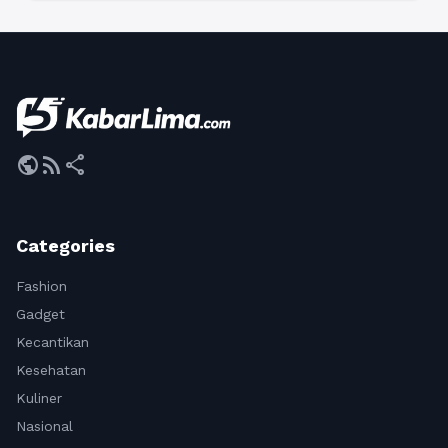
public
rss_feed
share
Categories
Fashion
Gadget
Kecantikan
Kesehatan
Kuliner
Nasional