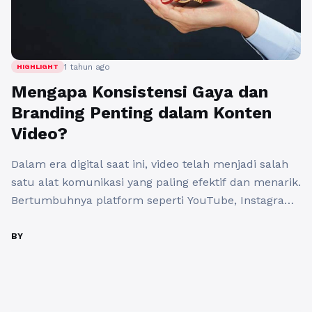
1 tahun ago
HIGHLIGHT
Mengapa Konsistensi Gaya dan
Branding Penting dalam Konten
Video?
Dalam era digital saat ini, video telah menjadi salah
satu alat komunikasi yang paling efektif dan menarik.
Bertumbuhnya platform seperti YouTube, Instagram,
dan TikTok membuat banyak orang berusaha untuk
mendapatkan perhatian dengan membuat video yang
BY
viral. Namun, banyak yang tidak menyadari bahwa
konsistensi gaya dan branding adalah kunci penting
untuk menciptakan video yang bisa bertahan ...
Baca
Selengkapnya