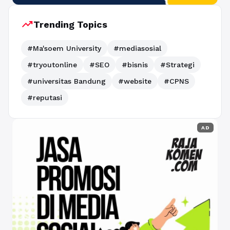
trending_up
Trending Topics
#Ma'soem University
#mediasosial
#tryoutonline
#SEO
#bisnis
#Strategi
#universitas Bandung
#website
#CPNS
#reputasi
AD