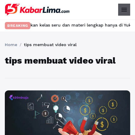
menu
ibet? Temukan kelas seru dan materi lengkap hanya di YukBelajar
BREAKING
Home
/
tips membuat video viral
tips membuat video viral