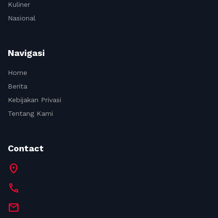
Kuliner
Nasional
Navigasi
Home
Berita
Kebijakan Privasi
Tentang Kami
Contact
location_on
call
mail