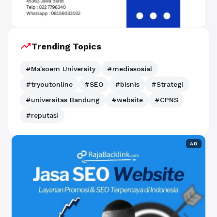
trending_up
Trending Topics
#Ma'soem University
#mediasosial
#tryoutonline
#SEO
#bisnis
#Strategi
#universitas Bandung
#website
#CPNS
#reputasi
AD