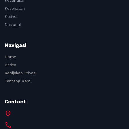
Kecantikan
Kesehatan
Kuliner
Nasional
Navigasi
Home
Berita
Kebijakan Privasi
Tentang Kami
Contact
location_on
call