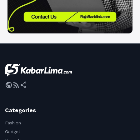
public
rss_feed
share
Categories
Fashion
Gadget