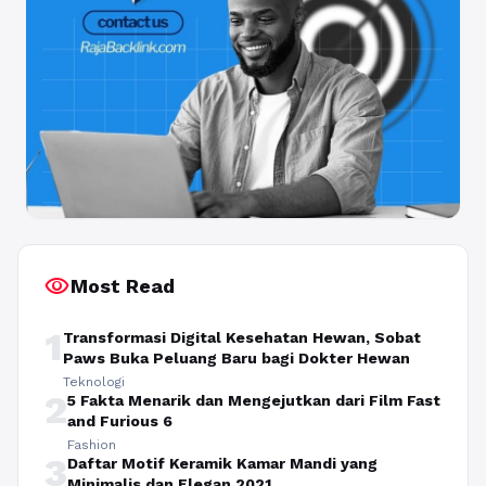
visibility
Most Read
1
Transformasi Digital Kesehatan Hewan, Sobat
Paws Buka Peluang Baru bagi Dokter Hewan
Teknologi
2
5 Fakta Menarik dan Mengejutkan dari Film Fast
and Furious 6
Fashion
3
Daftar Motif Keramik Kamar Mandi yang
Minimalis dan Elegan 2021