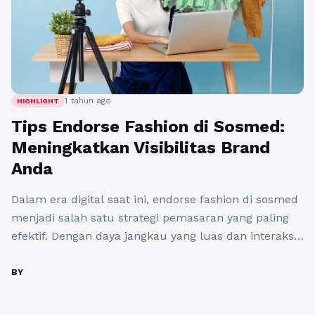
1 tahun ago
HIGHLIGHT
Tips Endorse Fashion di Sosmed:
Meningkatkan Visibilitas Brand
Anda
Dalam era digital saat ini, endorse fashion di sosmed
menjadi salah satu strategi pemasaran yang paling
efektif. Dengan daya jangkau yang luas dan interaksi
real-time, banyak brand yang memanfaatkan media
sosial untuk meningkatkan penjualan dan brand
BY
awareness mereka. Oleh karena itu, ada beberapa
tips endorse fashion di sosmed yang bisa Anda