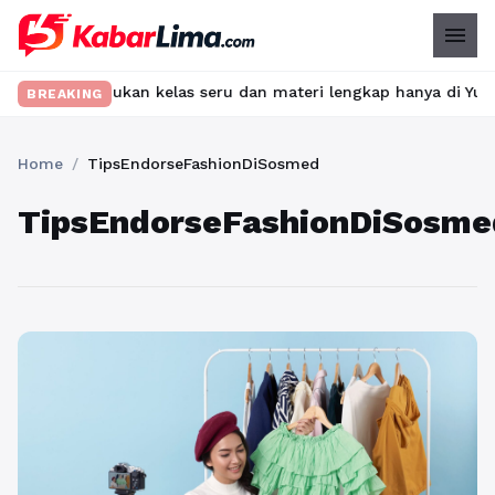
menu
ribet? Temukan kelas seru dan materi lengkap hanya di YukBelajar
BREAKING
Home
/
TipsEndorseFashionDiSosmed
TipsEndorseFashionDiSosme