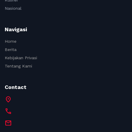
Kuliner
Nasional
Navigasi
Home
Berita
Kebijakan Privasi
Tentang Kami
Contact
location_on
call
mail