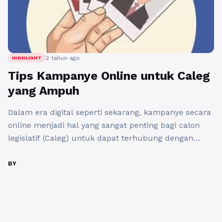
2 tahun ago
HIGHLIGHT
Tips Kampanye Online untuk Caleg
yang Ampuh
Dalam era digital seperti sekarang, kampanye secara
online menjadi hal yang sangat penting bagi calon
legislatif (Caleg) untuk dapat terhubung dengan
pemilih. Dengan memanfaatkan keberadaan internet
dan media sosial, Caleg dapat membuat kampanye
BY
yang efektif dan menghasilkan dampak positif.
Berikut ini adalah beberapa tips kampanye online
yang ampuh untuk Caleg. ### Memahami Target
Audiens Sebelum ...
Baca Selengkapnya