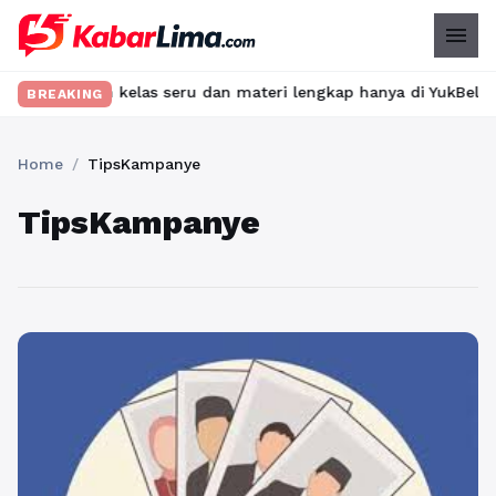
menu
Temukan kelas seru dan materi lengkap hanya di YukBelajar.com. 
BREAKING
Home
/
TipsKampanye
TipsKampanye