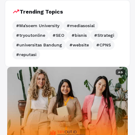
trending_up
Trending Topics
#Ma'soem University
#mediasosial
#tryoutonline
#SEO
#bisnis
#Strategi
#universitas Bandung
#website
#CPNS
#reputasi
AD