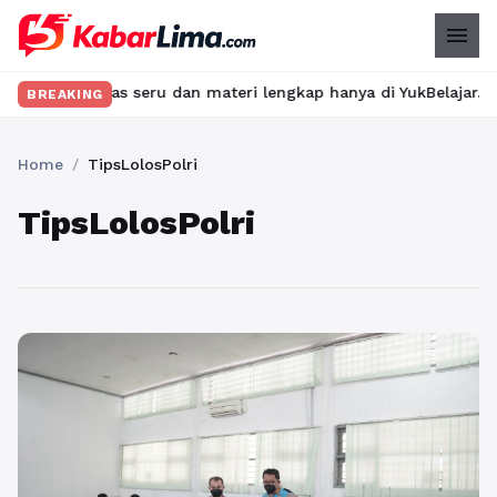
menu
n kelas seru dan materi lengkap hanya di YukBelajar.com. Mulai 
BREAKING
Home
/
TipsLolosPolri
TipsLolosPolri