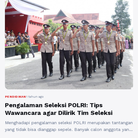
melalui platform digital. Situs tryout.id merupakan
salah satu rekomendasi terbaik bagi ...
Baca
Selengkapnya
PENDIDIKAN
1 tahun ago
Pengalaman Seleksi POLRI: Tips
Wawancara agar Dilirik Tim Seleksi
Menghadapi pengalaman seleksi POLRI merupakan tantangan
yang tidak bisa dianggap sepele. Banyak calon anggota yang
merasa gugup saat memasuki tahap wawancara, padahal ini