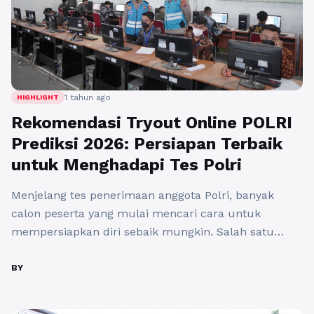
1 tahun ago
HIGHLIGHT
Rekomendasi Tryout Online POLRI
Prediksi 2026: Persiapan Terbaik
untuk Menghadapi Tes Polri
Menjelang tes penerimaan anggota Polri, banyak
calon peserta yang mulai mencari cara untuk
mempersiapkan diri sebaik mungkin. Salah satu
metode yang efektif adalah dengan mengikuti tryout
online POLRI prediksi 2026. Dengan kemajuan
BY
teknologi, kini Anda bisa menjajal kemampuan dan
mempelajari materi-materi yang akan diujikan