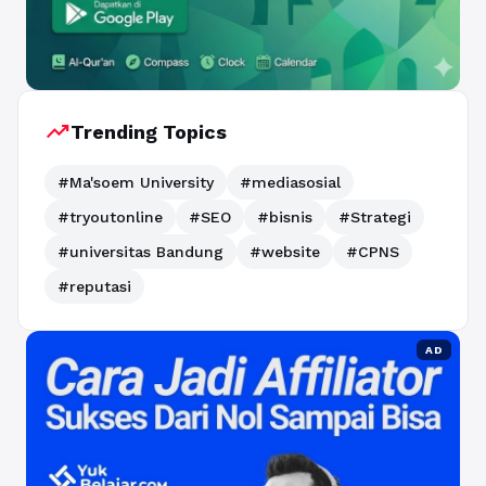
trending_up
Trending Topics
#Ma'soem University
#mediasosial
#tryoutonline
#SEO
#bisnis
#Strategi
#universitas Bandung
#website
#CPNS
#reputasi
AD