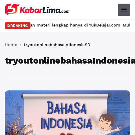
menu
eru dan materi lengkap hanya di YukBelajar.com. Mulai langkah s
BREAKING
Home
/
tryoutonlinebahasaIndonesiaSD
tryoutonlinebahasaIndonesi