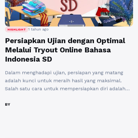
1 tahun ago
HIGHLIGHT
Persiapkan Ujian dengan Optimal
Melalui Tryout Online Bahasa
Indonesia SD
Dalam menghadapi ujian, persiapan yang matang
adalah kunci untuk meraih hasil yang maksimal.
Salah satu cara untuk mempersiapkan diri adalah
dengan mengikuti tryout online bahasa Indonesia SD.
Dengan hadirnya platform seperti tryout.id, siswa
BY
dapat belajar secara efektif dan terstruktur, serta
mengevaluasi kemampuannya dalam mata pelajaran
bahasa Indonesia. Tidak hanya membantu
memahami materi, tetapi juga melatih ...
Baca