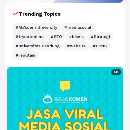
trending_up
Trending Topics
#Ma'soem University
#mediasosial
#tryoutonline
#SEO
#bisnis
#Strategi
#universitas Bandung
#website
#CPNS
#reputasi
AD