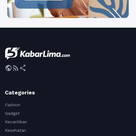
public
rss_feed
share
Categories
Fashion
Gadget
Kecantikan
Kesehatan