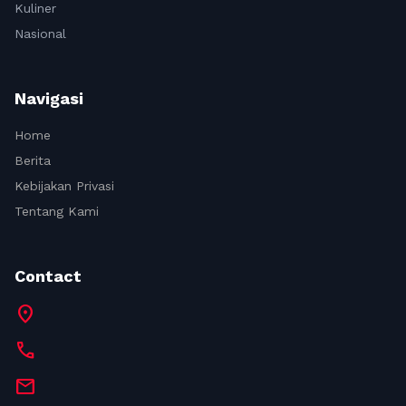
Kuliner
Nasional
Navigasi
Home
Berita
Kebijakan Privasi
Tentang Kami
Contact
location_on
call
mail