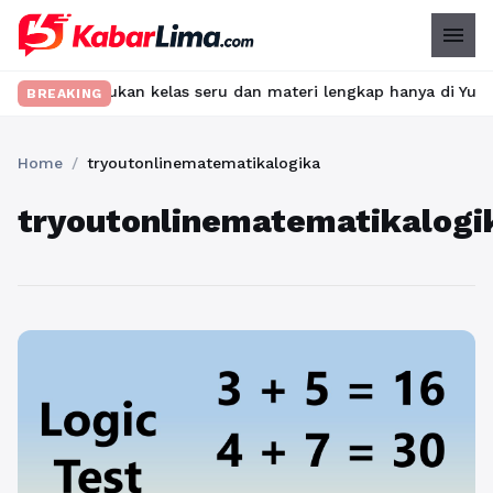
menu
bet? Temukan kelas seru dan materi lengkap hanya di YukBelajar.
BREAKING
Home
/
tryoutonlinematematikalogika
tryoutonlinematematikalogi