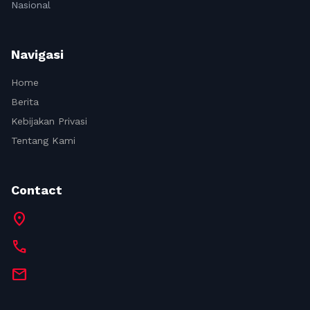
Nasional
Navigasi
Home
Berita
Kebijakan Privasi
Tentang Kami
Contact
location_on
call
mail