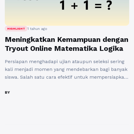
1 tahun ago
HIGHLIGHT
Meningkatkan Kemampuan dengan
Tryout Online Matematika Logika
Persiapan menghadapi ujian ataupun seleksi sering
kali menjadi momen yang mendebarkan bagi banyak
siswa. Salah satu cara efektif untuk mempersiapkan
diri adalah dengan mengikuti tryout. Salah satunya
adalah tryout online matematika logika, yang dapat
BY
membantu siswa mengasah kemampuan mereka
dalam menghadapi ujian. Dalam era digital saat ini,
platform seperti tryout.id menawarkan layanan yang
sangat membantu ...
Baca Selengkapnya