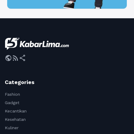
public
rss_feed
share
Categories
Fashion
Gadget
Kecantikan
Kesehatan
Kuliner