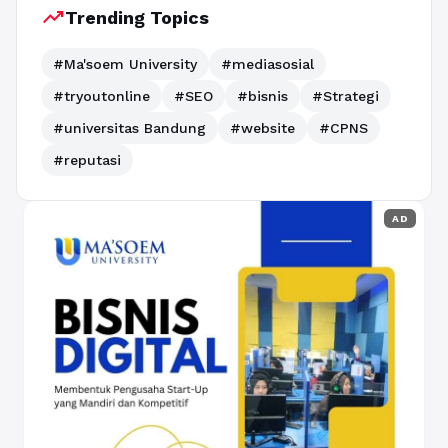
trending_up
Trending Topics
#Ma'soem University
#mediasosial
#tryoutonline
#SEO
#bisnis
#Strategi
#universitas Bandung
#website
#CPNS
#reputasi
AD