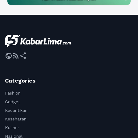
public
rss_feed
share
Categories
Fashion
Gadget
Kecantikan
Kesehatan
Kuliner
Nasional