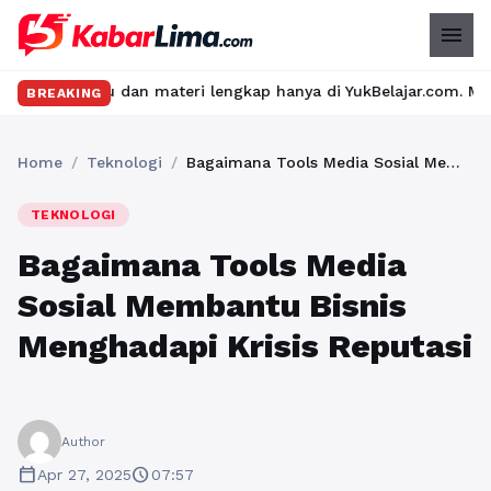
menu
ru dan materi lengkap hanya di YukBelajar.com. Mulai langkah suk
BREAKING
Home
/
Teknologi
/
Bagaimana Tools Media Sosial Membantu Bisnis Menghadapi Krisis Reputasi
TEKNOLOGI
Bagaimana Tools Media
Sosial Membantu Bisnis
Menghadapi Krisis Reputasi
Author
calendar_today
schedule
Apr 27, 2025
07:57