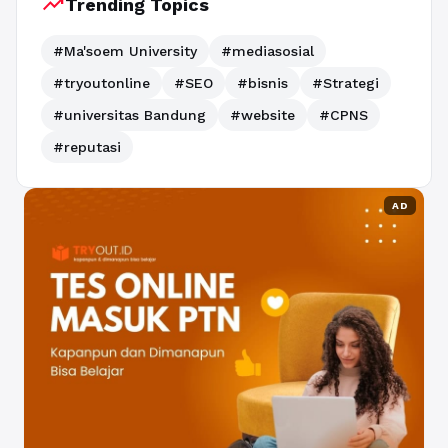
trending_up
Trending Topics
#Ma'soem University
#mediasosial
#tryoutonline
#SEO
#bisnis
#Strategi
#universitas Bandung
#website
#CPNS
#reputasi
AD