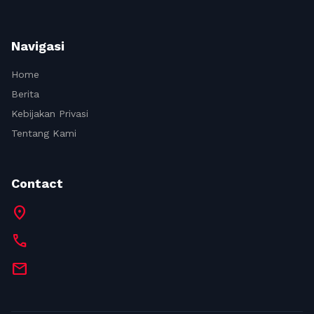
Navigasi
Home
Berita
Kebijakan Privasi
Tentang Kami
Contact
location_on
call
mail