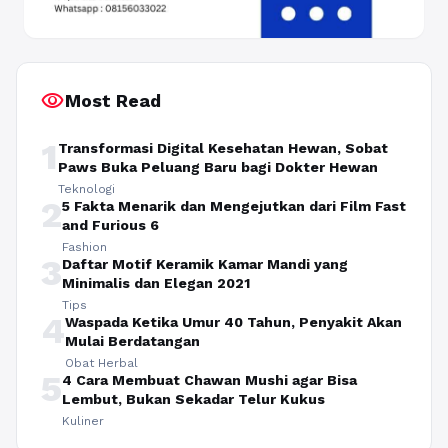
visibility
Most Read
1
Transformasi Digital Kesehatan Hewan, Sobat
Paws Buka Peluang Baru bagi Dokter Hewan
Teknologi
2
5 Fakta Menarik dan Mengejutkan dari Film Fast
and Furious 6
Fashion
3
Daftar Motif Keramik Kamar Mandi yang
Minimalis dan Elegan 2021
Tips
4
Waspada Ketika Umur 40 Tahun, Penyakit Akan
Mulai Berdatangan
Obat Herbal
5
4 Cara Membuat Chawan Mushi agar Bisa
Lembut, Bukan Sekadar Telur Kukus
Kuliner