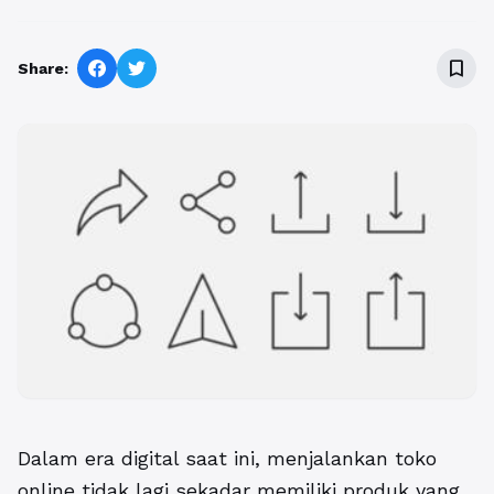
bookmark_border
Share:
Dalam era digital saat ini, menjalankan toko
online tidak lagi sekadar memiliki produk yang