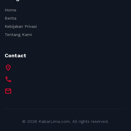
Home
Berita
Kebijakan Privasi
Tentang Kami
Contact
location_on
call
mail
© 2026 KabarLima.com. All rights reserved.