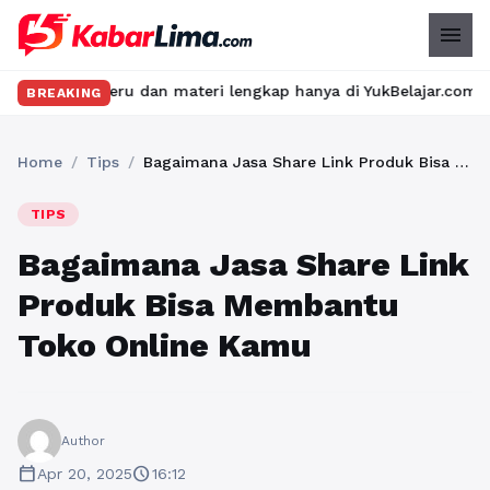
menu
 seru dan materi lengkap hanya di YukBelajar.com. Mulai langkah 
BREAKING
Home
/
Tips
/
Bagaimana Jasa Share Link Produk Bisa Membantu Toko Online Kamu
TIPS
Bagaimana Jasa Share Link
Produk Bisa Membantu
Toko Online Kamu
Author
calendar_today
schedule
Apr 20, 2025
16:12