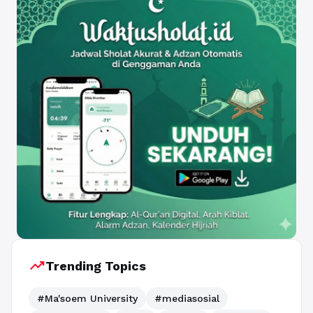
trending_up
Trending Topics
#Ma'soem University
#mediasosial