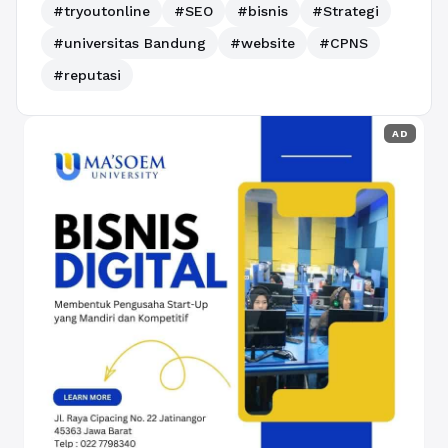
#tryoutonline
#SEO
#bisnis
#Strategi
#universitas Bandung
#website
#CPNS
#reputasi
AD