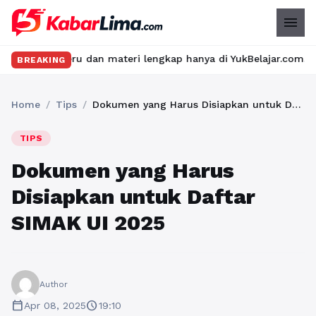
menu
ru dan materi lengkap hanya di YukBelajar.com. Mulai langkah su
BREAKING
Home
/
Tips
/
Dokumen yang Harus Disiapkan untuk Daftar SIMAK UI 2025
TIPS
Dokumen yang Harus
Disiapkan untuk Daftar
SIMAK UI 2025
Author
calendar_today
schedule
Apr 08, 2025
19:10