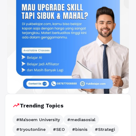
trending_up
Trending Topics
#Ma'soem University
#mediasosial
#tryoutonline
#SEO
#bisnis
#Strategi