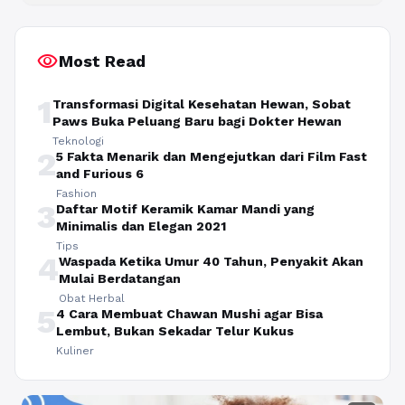
visibility
Most Read
1
Transformasi Digital Kesehatan Hewan, Sobat
Paws Buka Peluang Baru bagi Dokter Hewan
Teknologi
2
5 Fakta Menarik dan Mengejutkan dari Film Fast
and Furious 6
Fashion
3
Daftar Motif Keramik Kamar Mandi yang
Minimalis dan Elegan 2021
Tips
4
Waspada Ketika Umur 40 Tahun, Penyakit Akan
Mulai Berdatangan
Obat Herbal
5
4 Cara Membuat Chawan Mushi agar Bisa
Lembut, Bukan Sekadar Telur Kukus
Kuliner