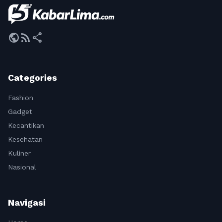
public
rss_feed
share
Categories
Fashion
Gadget
Kecantikan
Kesehatan
Kuliner
Nasional
Navigasi