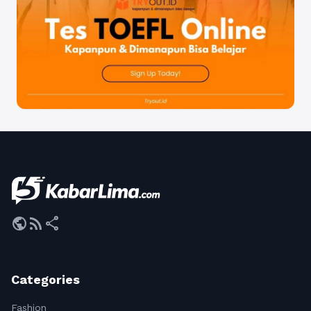
public
rss_feed
share
Categories
Fashion