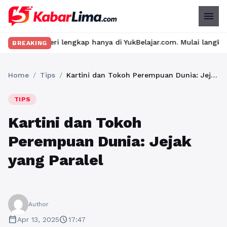
menu
ri lengkap hanya di YukBelajar.com. Mulai langkah suksesmu hari
BREAKING
Home
/
Tips
/
Kartini dan Tokoh Perempuan Dunia: Jejak yang Paralel
TIPS
Kartini dan Tokoh
Perempuan Dunia: Jejak
yang Paralel
Author
calendar_today
schedule
Apr 13, 2025
17:47