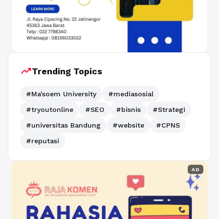
trending_up
Trending Topics
#Ma'soem University
#mediasosial
#tryoutonline
#SEO
#bisnis
#Strategi
#universitas Bandung
#website
#CPNS
#reputasi
AD