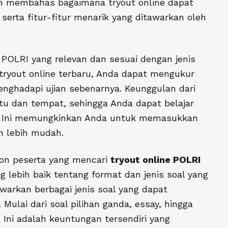
akan membahas bagaimana tryout online dapat
serta fitur-fitur menarik yang ditawarkan oleh
 POLRI yang relevan dan sesuai dengan jenis
 tryout online terbaru, Anda dapat mengukur
hadapi ujian sebenarnya. Keunggulan dari
ktu dan tempat, sehingga Anda dapat belajar
n. Ini memungkinkan Anda untuk memasukkan
an lebih mudah.
lon peserta yang mencari
tryout online POLRI
ebih baik tentang format dan jenis soal yang
awarkan berbagai jenis soal yang dapat
Mulai dari soal pilihan ganda, essay, hingga
. Ini adalah keuntungan tersendiri yang