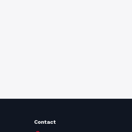
Contact