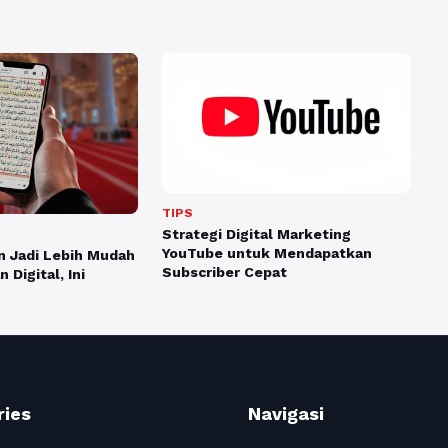
TIPS
Strategi Digital Marketing
YouTube untuk Mendapatkan
an Jadi Lebih Mudah
Subscriber Cepat
 Digital, Ini
ries
Navigasi