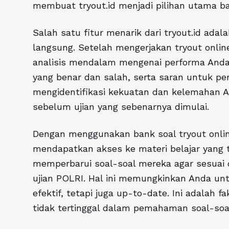
membuat tryout.id menjadi pilihan utama ba
Salah satu fitur menarik dari tryout.id ada
langsung. Setelah mengerjakan tryout onli
analisis mendalam mengenai performa Anda.
yang benar dan salah, serta saran untuk per
mengidentifikasi kekuatan dan kelemahan 
sebelum ujian yang sebenarnya dimulai.
Dengan menggunakan bank soal tryout onlin
mendapatkan akses ke materi belajar yang te
memperbarui soal-soal mereka agar sesuai
ujian POLRI. Hal ini memungkinkan Anda unt
efektif, tetapi juga up-to-date. Ini adalah 
tidak tertinggal dalam pemahaman soal-soal