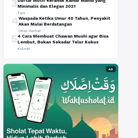
3
Daftar Motif Keramik Kamar Mandi yang
Minimalis dan Elegan 2021
Tips
4
Waspada Ketika Umur 40 Tahun, Penyakit
Akan Mulai Berdatangan
Obat Herbal
5
4 Cara Membuat Chawan Mushi agar Bisa
Lembut, Bukan Sekadar Telur Kukus
Kuliner
AD