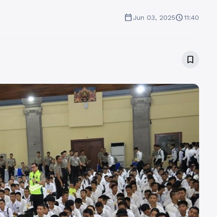
calendar_today
schedule
Jun 03, 2025
11:40
bookmark_border