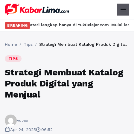
menu
teri lengkap hanya di YukBelajar.com. Mulai langkah suksesmu ha
BREAKING
Home
/
Tips
/
Strategi Membuat Katalog Produk Digital yang Menjual
TIPS
Strategi Membuat Katalog
Produk Digital yang
Menjual
Author
calendar_today
schedule
Apr 24, 2025
06:52