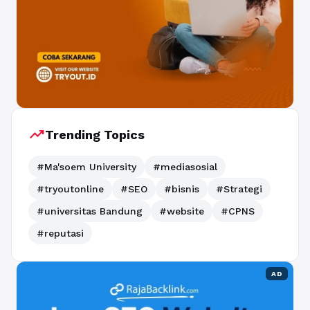
trending_up
Trending Topics
#Ma'soem University
#mediasosial
#tryoutonline
#SEO
#bisnis
#Strategi
#universitas Bandung
#website
#CPNS
#reputasi
AD