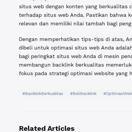
situs web dengan konten yang berkualitas
terhadap situs web Anda. Pastikan bahwa 
relevan dan memiliki nilai tambah bagi peng
Dengan memperhatikan tips-tips di atas, 
dibeli untuk optimasi situs web Anda adala
bagi peringkat situs web Anda di mesin pe
membangun backlink berkualitas memerluka
fokus pada strategi optimasi website yang ho
#BacklinkBerkualitas
#BeliBacklink
#OptimasiWeb
Related Articles