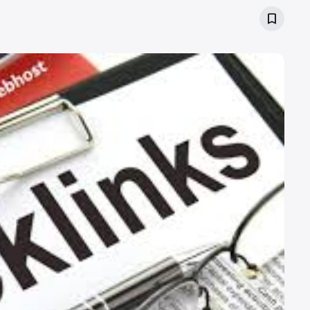
bookmark_border