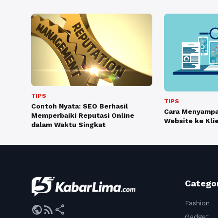
TIPS
TIPS
Contoh Nyata: SEO Berhasil
Cara Menyampai
Memperbaiki Reputasi Online
Website ke Kli
dalam Waktu Singkat
Catego
Fashion
public
rss_feed
share
Gadget