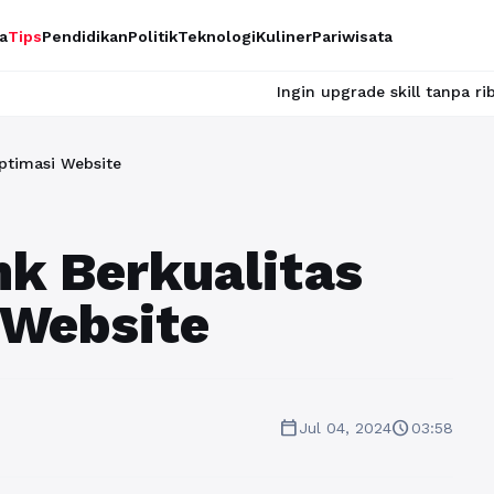
a
Tips
Pendidikan
Politik
Teknologi
Kuliner
Pariwisata
Ingin upgrade skill tanpa ribet? Temukan 
Optimasi Website
nk Berkualitas
 Website
calendar_today
schedule
Jul 04, 2024
03:58