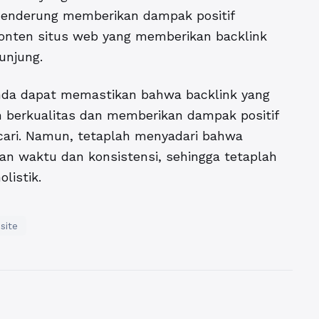
 cenderung memberikan dampak positif
konten situs web yang memberikan backlink
unjung.
Anda dapat memastikan bahwa backlink yang
h berkualitas dan memberikan dampak positif
ncari. Namun, tetaplah menyadari bahwa
n waktu dan konsistensi, sehingga tetaplah
listik.
site