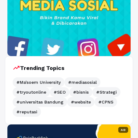
trending_up
Trending Topics
#Ma'soem University
#mediasosial
#tryoutonline
#SEO
#bisnis
#Strategi
#universitas Bandung
#website
#CPNS
#reputasi
AD