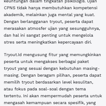
keuntungan dalam tingkatan psikologis. Ujian
CPNS tidak hanya membutuhkan kompetensi
akademik, melainkan juga mental yang kuat.
Dengan berlangganan tryout, peserta dapat
merasakan atmosfer ujian yang sesungguhnya,
dan hal ini sangat penting untuk mengelola
stres serta meningkatkan kepercayaan diri.
Tryout.Id mengusung fitur yang memungkinkan
peserta untuk mengakses berbagai paket
tryout yang sesuai dengan kebutuhan masing-
masing. Dengan beragam pilihan, peserta dapat
memilih tryout berdasarkan level kesulitan,
atau fokus pada soal-soal dengan tema
tertentu. Ini akan mempermudah peserta untuk
mengasah kemampuan secara spesifik, yang