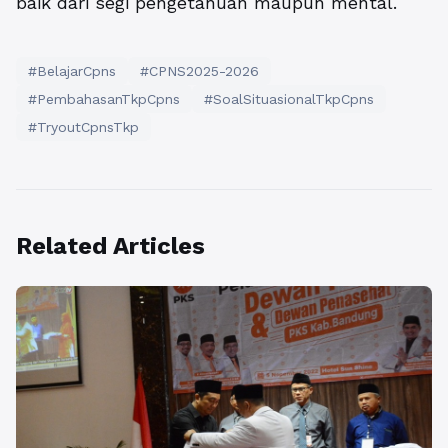
baik dari segi pengetahuan maupun mental.
#BelajarCpns
#CPNS2025-2026
#PembahasanTkpCpns
#SoalSituasionalTkpCpns
#TryoutCpnsTkp
Related Articles