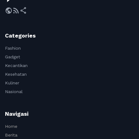
public
rss_feed
share
Categories
Fashion
Gadget
Kecantikan
Kesehatan
Kuliner
Nasional
Navigasi
Home
Berita