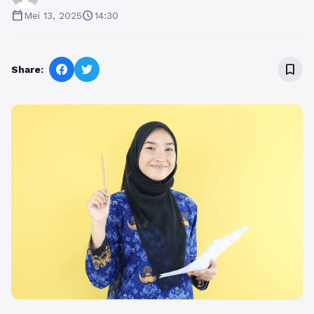
calendar_today
schedule
Mei 13, 2025
14:30
bookmark_border
Share: