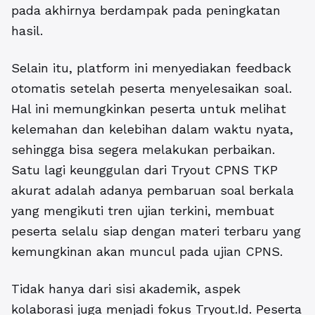
pada akhirnya berdampak pada peningkatan
hasil.
Selain itu, platform ini menyediakan feedback
otomatis setelah peserta menyelesaikan soal.
Hal ini memungkinkan peserta untuk melihat
kelemahan dan kelebihan dalam waktu nyata,
sehingga bisa segera melakukan perbaikan.
Satu lagi keunggulan dari Tryout CPNS TKP
akurat adalah adanya pembaruan soal berkala
yang mengikuti tren ujian terkini, membuat
peserta selalu siap dengan materi terbaru yang
kemungkinan akan muncul pada ujian CPNS.
Tidak hanya dari sisi akademik, aspek
kolaborasi juga menjadi fokus Tryout.Id. Peserta