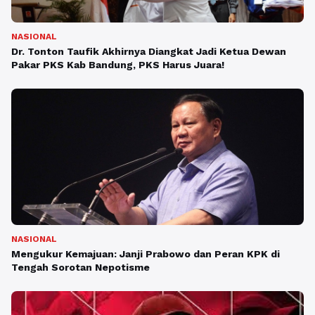
NASIONAL
Dr. Tonton Taufik Akhirnya Diangkat Jadi Ketua Dewan
Pakar PKS Kab Bandung, PKS Harus Juara!
NASIONAL
Mengukur Kemajuan: Janji Prabowo dan Peran KPK di
Tengah Sorotan Nepotisme