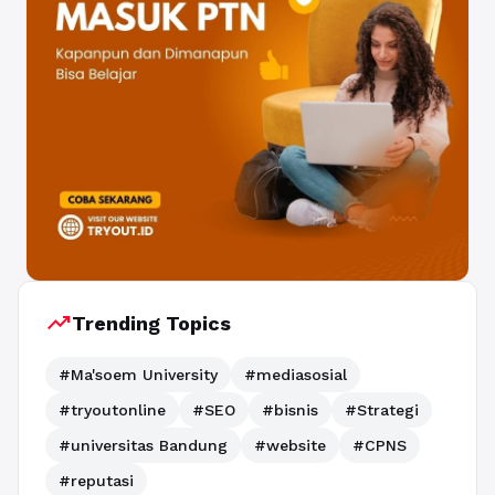
trending_up
Trending Topics
#Ma'soem University
#mediasosial
#tryoutonline
#SEO
#bisnis
#Strategi
#universitas Bandung
#website
#CPNS
#reputasi