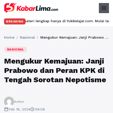
menu
 materi lengkap hanya di YukBelajar.com. Mulai langkah suksesmu
BREAKING
Home
/
Nasional
/
Mengukur Kemajuan: Janji Prabowo dan Peran KPK di Tengah Sorotan Nepotisme
NASIONAL
Mengukur Kemajuan: Janji
Prabowo dan Peran KPK di
Tengah Sorotan Nepotisme
Author
calendar_today
schedule
Feb 16, 2024
09:09