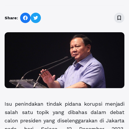
bookmark_border
Share:
Isu penindakan tindak pidana korupsi menjadi
salah satu topik yang dibahas dalam debat
calon presiden yang diselenggarakan di Jakarta
pada hari Selasa, 12 Desember 2023.