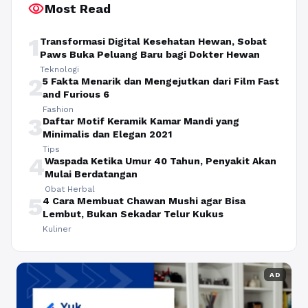
visibility
Most Read
1
Transformasi Digital Kesehatan Hewan, Sobat
Paws Buka Peluang Baru bagi Dokter Hewan
Teknologi
2
5 Fakta Menarik dan Mengejutkan dari Film Fast
and Furious 6
Fashion
3
Daftar Motif Keramik Kamar Mandi yang
Minimalis dan Elegan 2021
Tips
4
Waspada Ketika Umur 40 Tahun, Penyakit Akan
Mulai Berdatangan
Obat Herbal
5
4 Cara Membuat Chawan Mushi agar Bisa
Lembut, Bukan Sekadar Telur Kukus
Kuliner
AD