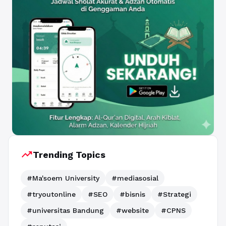
trending_up
Trending Topics
#Ma'soem University
#mediasosial
#tryoutonline
#SEO
#bisnis
#Strategi
#universitas Bandung
#website
#CPNS