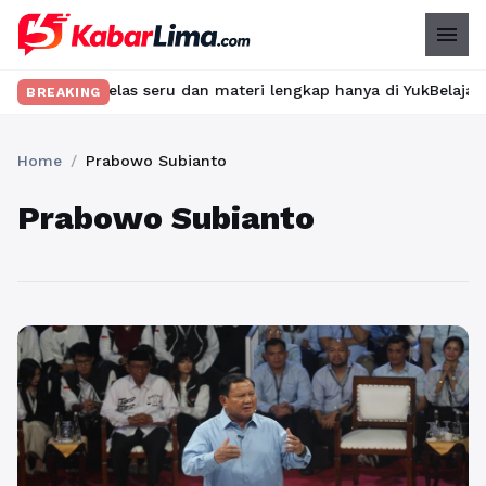
menu
 kelas seru dan materi lengkap hanya di YukBelajar.com. Mulai l
BREAKING
Home
/
Prabowo Subianto
Prabowo Subianto