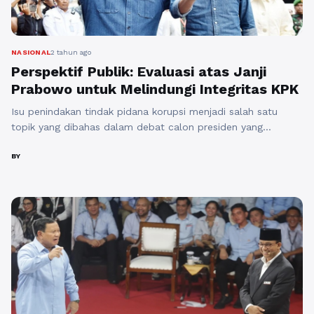
NASIONAL
2 tahun ago
Perspektif Publik: Evaluasi atas Janji
Prabowo untuk Melindungi Integritas KPK
Isu penindakan tindak pidana korupsi menjadi salah satu
topik yang dibahas dalam debat calon presiden yang
diselenggarakan di Jakarta pada hari Selasa, 12 Desember
2023. Penyelesaian Rancangan Undang-Undang Perampasan
BY
Aset, revisi Undang-Undang Komisi Pemberantasan Korupsi,
dan peningkatan kapasitas lembaga pengawas menjadi
beberapa program yang dijanjikan oleh ketiga calon presiden.
Prabowo Subianto, calon Presiden Nomor Urut ...
Baca
Selengkapnya