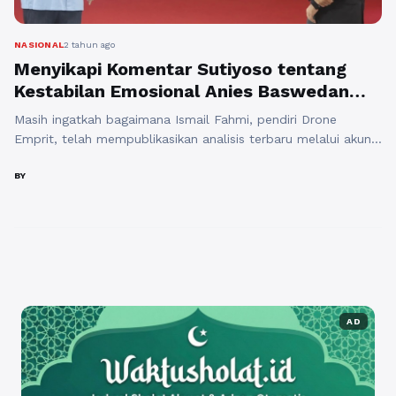
NASIONAL
2 tahun ago
Menyikapi Komentar Sutiyoso tentang
Kestabilan Emosional Anies Baswedan
Ketika Debat Capres
Masih ingatkah bagaimana Ismail Fahmi, pendiri Drone
Emprit, telah mempublikasikan analisis terbaru melalui akun
media sosial X? Fokus dari telaah ini adalah pada
percakapan yang terjadi di X terkait ketiga calon presiden RI:
BY
Anies, Prabowo, dan Ganjar mulai dari tanggal 3 Februari
pukul 00.00 WIB hingga 4 Februari pukul 11.59 WIB.
Disebutkan bahwa Anies dan ...
Baca Selengkapnya
AD