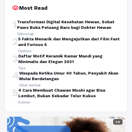
visibility
Most Read
1
Transformasi Digital Kesehatan Hewan, Sobat
Paws Buka Peluang Baru bagi Dokter Hewan
Teknologi
2
5 Fakta Menarik dan Mengejutkan dari Film Fast
and Furious 6
Fashion
3
Daftar Motif Keramik Kamar Mandi yang
Minimalis dan Elegan 2021
Tips
4
Waspada Ketika Umur 40 Tahun, Penyakit Akan
Mulai Berdatangan
Obat Herbal
5
4 Cara Membuat Chawan Mushi agar Bisa
Lembut, Bukan Sekadar Telur Kukus
Kuliner
AD