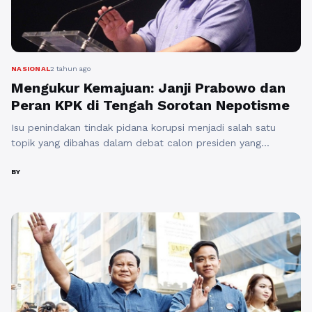
NASIONAL
2 tahun ago
Mengukur Kemajuan: Janji Prabowo dan
Peran KPK di Tengah Sorotan Nepotisme
Isu penindakan tindak pidana korupsi menjadi salah satu
topik yang dibahas dalam debat calon presiden yang
diselenggarakan di Jakarta pada hari Selasa, 12 Desember
2023. Penyelesaian Rancangan Undang-Undang Perampasan
BY
Aset, revisi Undang-Undang Komisi Pemberantasan Korupsi,
dan peningkatan kapasitas lembaga pengawas menjadi
beberapa program yang dijanjikan oleh ketiga calon presiden.
Prabowo Subianto, calon Presiden Nomor Urut ...
Baca
Selengkapnya