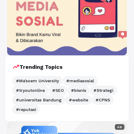
trending_up
Trending Topics
#Ma'soem University
#mediasosial
#tryoutonline
#SEO
#bisnis
#Strategi
#universitas Bandung
#website
#CPNS
#reputasi
AD