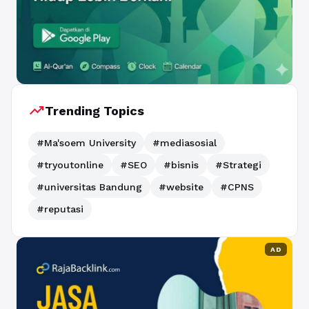
trending_up
Trending Topics
#Ma'soem University
#mediasosial
#tryoutonline
#SEO
#bisnis
#Strategi
#universitas Bandung
#website
#CPNS
#reputasi
AD