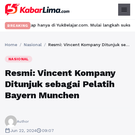
menu
ap hanya di YukBelajar.com. Mulai langkah suksesmu hari ini! • 
BREAKING
Home
/
Nasional
/
Resmi: Vincent Kompany Ditunjuk sebagai Pelatih Bayern Munchen
NASIONAL
Resmi: Vincent Kompany
Ditunjuk sebagai Pelatih
Bayern Munchen
Author
calendar_today
schedule
Jun 22, 2024
09:07