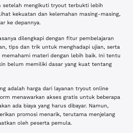
etelah mengikuti tryout terbukti lebih
 melihat kekuatan dan kelemahan masing-masing,
ar ke depannya.
asanya dilengkapi dengan fitur pembelajaran
n, tips dan trik untuk menghadapi ujian, serta
memahami materi dengan lebih baik. Ini tentu
in belum memiliki dasar yang kuat tentang
ng adalah harga dari layanan tryout online
tform menawarkan akses gratis untuk beberapa
 akan ada biaya yang harus dibayar. Namun,
erikan promosi menarik, terutama menjelang
aatkan oleh peserta pemula.