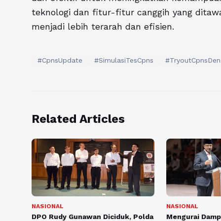
teknologi dan fitur-fitur canggih yang dit
menjadi lebih terarah dan efisien.
#CpnsUpdate
#SimulasiTesCpns
#TryoutCpnsDen
Related Articles
NASIONAL
NASIONAL
DPO Rudy Gunawan Diciduk, Polda
Mengurai Dampa