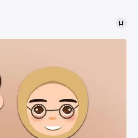
bookmark_border