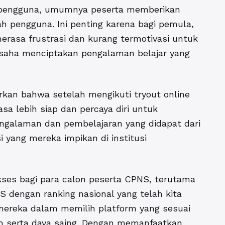
 pengguna, umumnya peserta memberikan
h pengguna. Ini penting karena bagi pemula,
rasa frustrasi dan kurang termotivasi untuk
rusaha menciptakan pengalaman belajar yang
orkan bahwa setelah mengikuti tryout online
a lebih siap dan percaya diri untuk
ngalaman dan pembelajaran yang didapat dari
si yang mereka impikan di institusi
kses bagi para calon peserta CPNS, terutama
 dengan ranking nasional yang telah kita
 mereka dalam memilih platform yang sesuai
 serta daya saing. Dengan memanfaatkan