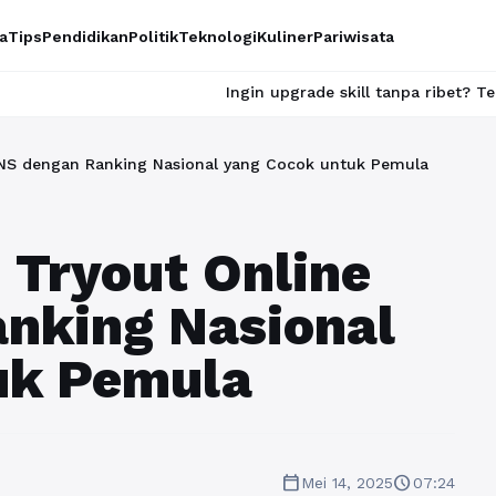
a
Tips
Pendidikan
Politik
Teknologi
Kuliner
Pariwisata
Ingin upgrade skill tanpa ribet? Temukan kelas ser
NS dengan Ranking Nasional yang Cocok untuk Pemula
 Tryout Online
nking Nasional
uk Pemula
calendar_today
schedule
Mei 14, 2025
07:24