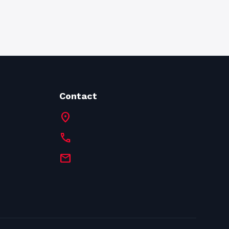
Contact
location_on
call
mail