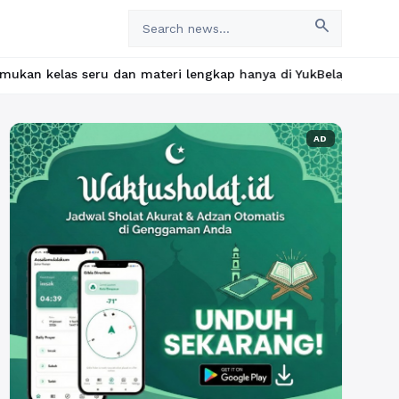
search
u dan materi lengkap hanya di YukBelajar.com. Mulai langkah suks
AD