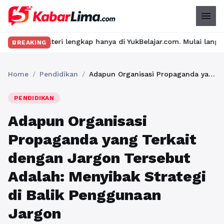
menu
i lengkap hanya di YukBelajar.com. Mulai langkah suksesmu hari 
BREAKING
Home
/
Pendidikan
/
Adapun Organisasi Propaganda yang Terkait dengan Jargon Tersebut Adalah: Menyibak Strategi di Balik Penggunaan Jargon
PENDIDIKAN
Adapun Organisasi
Propaganda yang Terkait
dengan Jargon Tersebut
Adalah: Menyibak Strategi
di Balik Penggunaan
Jargon