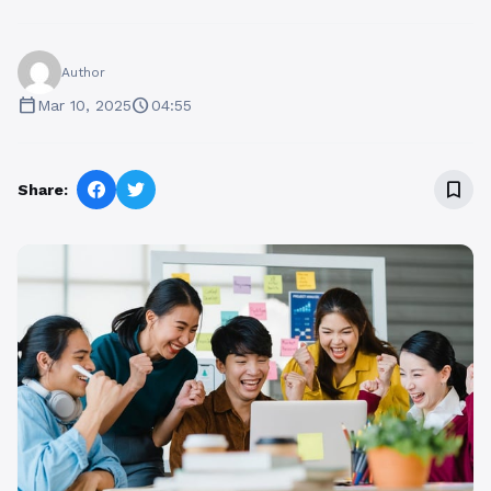
Author
calendar_today
schedule
Mar 10, 2025
04:55
bookmark_border
Share: