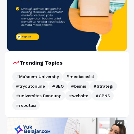
trending_up
Trending Topics
#Ma'soem University
#mediasosial
#tryoutonline
#SEO
#bisnis
#Strategi
#universitas Bandung
#website
#CPNS
#reputasi
AD