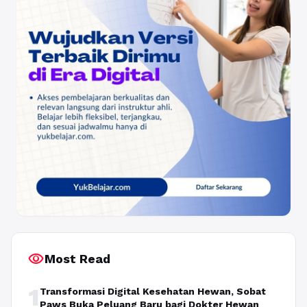
visibility
Most Read
1
Transformasi Digital Kesehatan Hewan, Sobat
Paws Buka Peluang Baru bagi Dokter Hewan