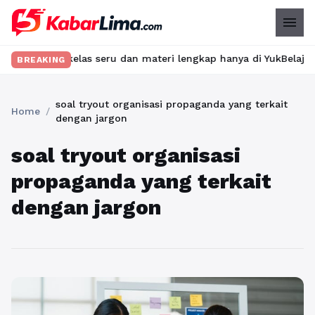
menu
mukan kelas seru dan materi lengkap hanya di YukBelajar.com. Mul
BREAKING
soal tryout organisasi propaganda yang terkait
Home
/
dengan jargon
soal tryout organisasi
propaganda yang terkait
dengan jargon