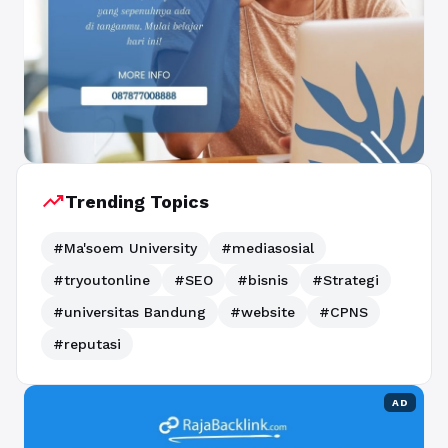
trending_up
Trending Topics
#Ma'soem University
#mediasosial
#tryoutonline
#SEO
#bisnis
#Strategi
#universitas Bandung
#website
#CPNS
#reputasi
AD