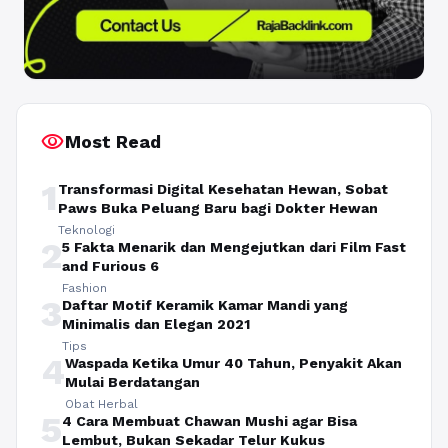
visibility
Most Read
1
Transformasi Digital Kesehatan Hewan, Sobat
Paws Buka Peluang Baru bagi Dokter Hewan
Teknologi
2
5 Fakta Menarik dan Mengejutkan dari Film Fast
and Furious 6
Fashion
3
Daftar Motif Keramik Kamar Mandi yang
Minimalis dan Elegan 2021
Tips
4
Waspada Ketika Umur 40 Tahun, Penyakit Akan
Mulai Berdatangan
Obat Herbal
5
4 Cara Membuat Chawan Mushi agar Bisa
Lembut, Bukan Sekadar Telur Kukus