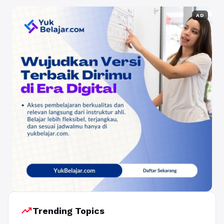
AD
trending_up
Trending Topics