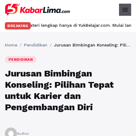
menu
i lengkap hanya di YukBelajar.com. Mulai langkah suksesmu hari 
BREAKING
Home
/
Pendidikan
/
Jurusan Bimbingan Konseling: Pilihan Tepat untuk Karier dan Pengembangan Diri
PENDIDIKAN
Jurusan Bimbingan
Konseling: Pilihan Tepat
untuk Karier dan
Pengembangan Diri
Author