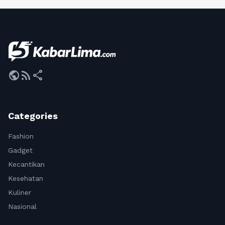
public
rss_feed
share
Categories
Fashion
Gadget
Kecantikan
Kesehatan
Kuliner
Nasional