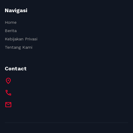
Navigasi
Home
Berita
Kebijakan Privasi
Tentang Kami
Contact
location_on
call
mail