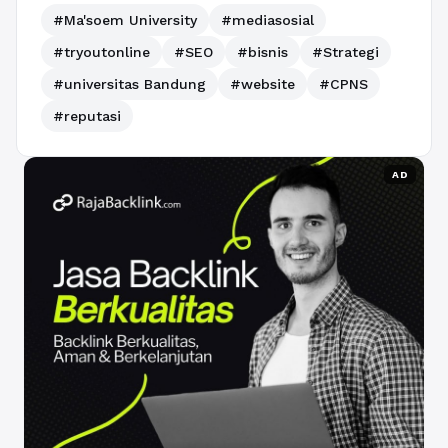
#Ma'soem University
#mediasosial
#tryoutonline
#SEO
#bisnis
#Strategi
#universitas Bandung
#website
#CPNS
#reputasi
AD