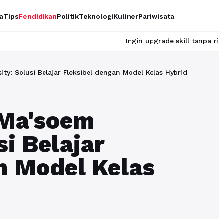
a
Tips
Pendidikan
Politik
Teknologi
Kuliner
Pariwisata
Ingin upgrade skill tanpa ribet? Temukan k
ity: Solusi Belajar Fleksibel dengan Model Kelas Hybrid
 Ma'soem
si Belajar
n Model Kelas