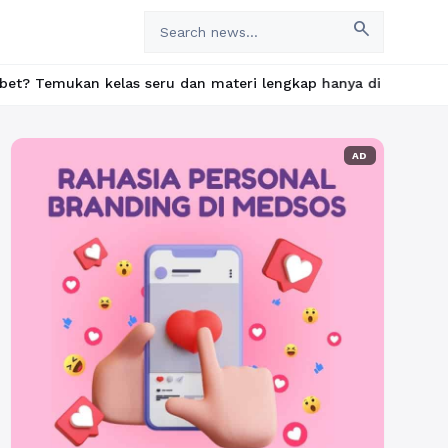
search
elas seru dan materi lengkap hanya di YukBelajar.com. Mulai lan
AD