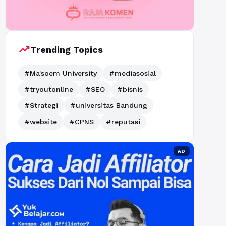
trending_up
Trending Topics
#Ma'soem University
#mediasosial
#tryoutonline
#SEO
#bisnis
#Strategi
#universitas Bandung
#website
#CPNS
#reputasi
AD