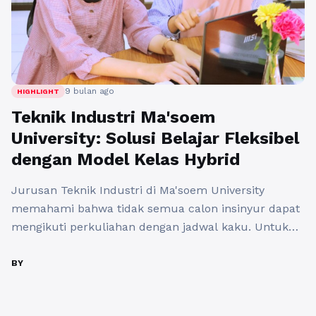
9 bulan ago
HIGHLIGHT
Teknik Industri Ma'soem
University: Solusi Belajar Fleksibel
dengan Model Kelas Hybrid
Jurusan Teknik Industri di Ma'soem University
memahami bahwa tidak semua calon insinyur dapat
mengikuti perkuliahan dengan jadwal kaku. Untuk
mendukung aspirasi mahasiswa pekerja atau mereka
yang terkendala jarak, Ma'soem University
BY
menyediakan solusi modern melalui Kelas Hybrid.
Metode ini memungkinkan proses belajar mengajar