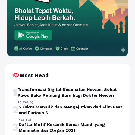
visibility
Most Read
1
Transformasi Digital Kesehatan Hewan, Sobat
Paws Buka Peluang Baru bagi Dokter Hewan
Teknologi
2
5 Fakta Menarik dan Mengejutkan dari Film Fast
and Furious 6
Fashion
3
Daftar Motif Keramik Kamar Mandi yang
Minimalis dan Elegan 2021