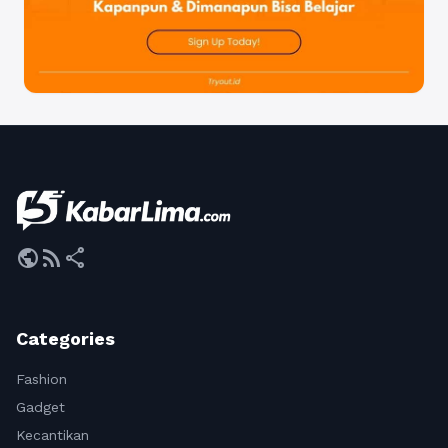
public
rss_feed
share
Categories
Fashion
Gadget
Kecantikan