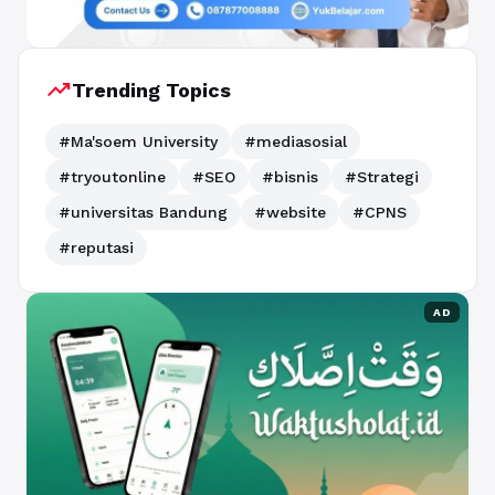
trending_up
Trending Topics
#Ma'soem University
#mediasosial
#tryoutonline
#SEO
#bisnis
#Strategi
#universitas Bandung
#website
#CPNS
#reputasi
AD