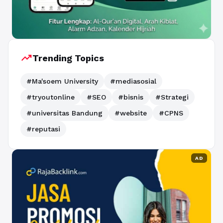
trending_up
Trending Topics
#Ma'soem University
#mediasosial
#tryoutonline
#SEO
#bisnis
#Strategi
#universitas Bandung
#website
#CPNS
#reputasi
AD