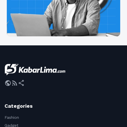
public
rss_feed
share
Categories
Fashion
Gadget