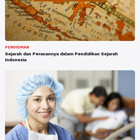
PENDIDIKAN
Sejarah dan Peranannya dalam Pendidikan Sejarah
Indonesia