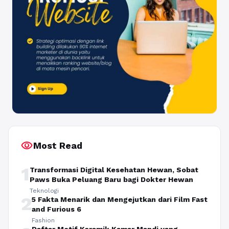
visibility
Most Read
1
Transformasi Digital Kesehatan Hewan, Sobat
Paws Buka Peluang Baru bagi Dokter Hewan
Teknologi
2
5 Fakta Menarik dan Mengejutkan dari Film Fast
and Furious 6
Fashion