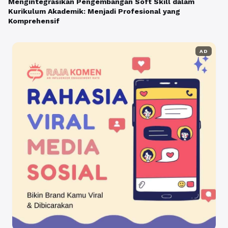
Mengintegrasikan Pengembangan Soft Skill dalam
Kurikulum Akademik: Menjadi Profesional yang
Komprehensif
AD