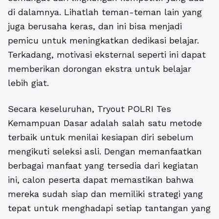
di dalamnya. Lihatlah teman-teman lain yang
juga berusaha keras, dan ini bisa menjadi
pemicu untuk meningkatkan dedikasi belajar.
Terkadang, motivasi eksternal seperti ini dapat
memberikan dorongan ekstra untuk belajar
lebih giat.
Secara keseluruhan, Tryout POLRI Tes
Kemampuan Dasar adalah salah satu metode
terbaik untuk menilai kesiapan diri sebelum
mengikuti seleksi asli. Dengan memanfaatkan
berbagai manfaat yang tersedia dari kegiatan
ini, calon peserta dapat memastikan bahwa
mereka sudah siap dan memiliki strategi yang
tepat untuk menghadapi setiap tantangan yang