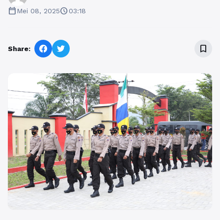
calendar_today
schedule
Mei 08, 2025
03:18
bookmark_border
Share: