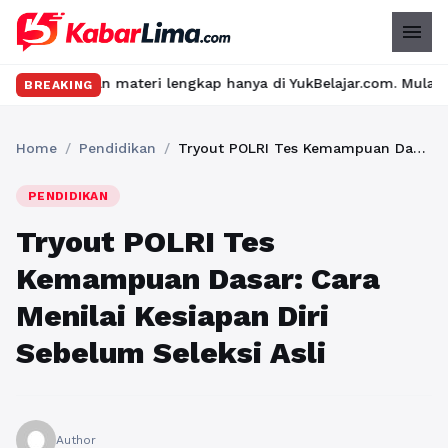
menu
 materi lengkap hanya di YukBelajar.com. Mulai langkah suksesmu
BREAKING
Home
/
Pendidikan
/
Tryout POLRI Tes Kemampuan Dasar: Cara Menilai Kesiapan Diri Sebelum Seleksi Asli
PENDIDIKAN
Tryout POLRI Tes
Kemampuan Dasar: Cara
Menilai Kesiapan Diri
Sebelum Seleksi Asli
Author