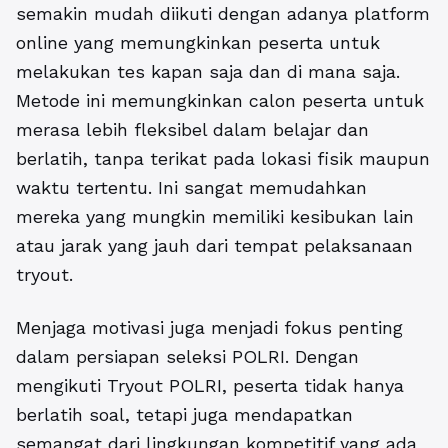
semakin mudah diikuti dengan adanya platform
online yang memungkinkan peserta untuk
melakukan tes kapan saja dan di mana saja.
Metode ini memungkinkan calon peserta untuk
merasa lebih fleksibel dalam belajar dan
berlatih, tanpa terikat pada lokasi fisik maupun
waktu tertentu. Ini sangat memudahkan
mereka yang mungkin memiliki kesibukan lain
atau jarak yang jauh dari tempat pelaksanaan
tryout.
Menjaga motivasi juga menjadi fokus penting
dalam persiapan seleksi POLRI. Dengan
mengikuti Tryout POLRI, peserta tidak hanya
berlatih soal, tetapi juga mendapatkan
semangat dari lingkungan kompetitif yang ada