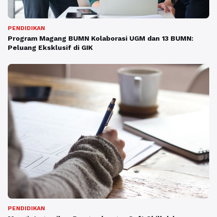
PENDIDIKAN
Program Magang BUMN Kolaborasi UGM dan 13 BUMN:
Peluang Eksklusif di GIK
PENDIDIKAN