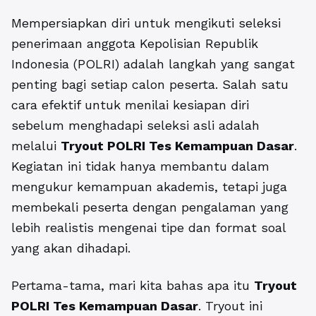
Mempersiapkan diri untuk mengikuti seleksi
penerimaan anggota Kepolisian Republik
Indonesia (POLRI) adalah langkah yang sangat
penting bagi setiap calon peserta. Salah satu
cara efektif untuk menilai kesiapan diri
sebelum menghadapi seleksi asli adalah
melalui
Tryout POLRI Tes Kemampuan Dasar
.
Kegiatan ini tidak hanya membantu dalam
mengukur kemampuan akademis, tetapi juga
membekali peserta dengan pengalaman yang
lebih realistis mengenai tipe dan format soal
yang akan dihadapi.
Pertama-tama, mari kita bahas apa itu
Tryout
POLRI Tes Kemampuan Dasar
. Tryout ini