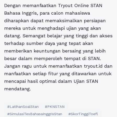
Dengan memanfaatkan Tryout Online STAN
Bahasa Inggris, para calon mahasiswa
diharapkan dapat memaksimalkan persiapan
mereka untuk menghadapi ujian yang akan
datang. Semangat belajar yang tinggi dan akses
terhadap sumber daya yang tepat akan
memberikan keuntungan bersaing yang lebih
besar dalam memperoleh tempat di STAN.
Jangan ragu untuk memanfaatkan tryout.id dan
manfaatkan setiap fitur yang ditawarkan untuk
mencapai hasil optimal dalam Ujian STAN
mendatang.
#LatihanSoalStan
#PKNSTAN
#SimulasiTesBahasaInggrisStan
#SkorTinggiToefl