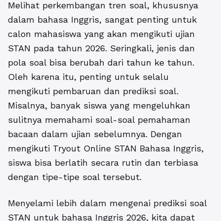
Melihat perkembangan tren soal, khususnya
dalam bahasa Inggris, sangat penting untuk
calon mahasiswa yang akan mengikuti ujian
STAN pada tahun 2026. Seringkali, jenis dan
pola soal bisa berubah dari tahun ke tahun.
Oleh karena itu, penting untuk selalu
mengikuti pembaruan dan prediksi soal.
Misalnya, banyak siswa yang mengeluhkan
sulitnya memahami soal-soal pemahaman
bacaan dalam ujian sebelumnya. Dengan
mengikuti Tryout Online STAN Bahasa Inggris,
siswa bisa berlatih secara rutin dan terbiasa
dengan tipe-tipe soal tersebut.
Menyelami lebih dalam mengenai prediksi soal
STAN untuk bahasa Inggris 2026, kita dapat