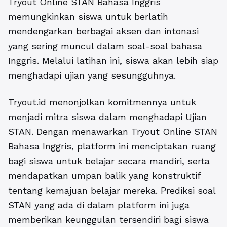
Tryout Online STAN Bahasa Inggris
memungkinkan siswa untuk berlatih
mendengarkan berbagai aksen dan intonasi
yang sering muncul dalam soal-soal bahasa
Inggris. Melalui latihan ini, siswa akan lebih siap
menghadapi ujian yang sesungguhnya.
Tryout.id menonjolkan komitmennya untuk
menjadi mitra siswa dalam menghadapi Ujian
STAN. Dengan menawarkan Tryout Online STAN
Bahasa Inggris, platform ini menciptakan ruang
bagi siswa untuk belajar secara mandiri, serta
mendapatkan umpan balik yang konstruktif
tentang kemajuan belajar mereka. Prediksi soal
STAN yang ada di dalam platform ini juga
memberikan keunggulan tersendiri bagi siswa