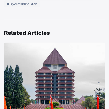
#TryoutOnlineStan
Related Articles