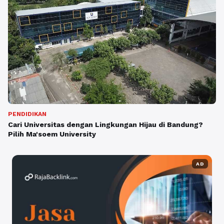
PENDIDIKAN
Cari Universitas dengan Lingkungan Hijau di Bandung?
Pilih Ma'soem University
AD